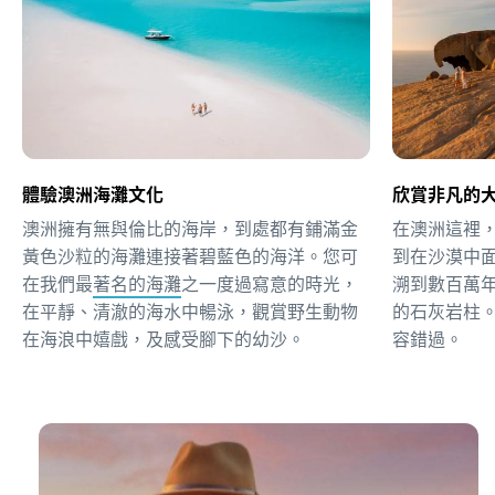
體驗澳洲海灘文化
欣賞非凡的
澳洲擁有無與倫比的海岸，到處都有鋪滿金
在澳洲這裡
黃色沙粒的海灘連接著碧藍色的海洋。您可
到在沙漠中
在我們最
著名的海灘
之一度過寫意的時光，
溯到數百萬
在平靜、清澈的海水中暢泳，觀賞野生動物
的石灰岩柱
在海浪中嬉戲，及感受腳下的幼沙。
容錯過。