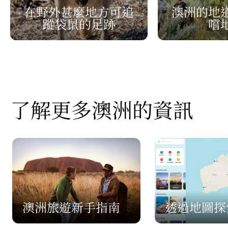
在野外甚麼地方可追
澳洲的地
蹤袋鼠的足跡
嚐
了解更多澳洲的資訊
澳洲旅遊新手指南
透過地圖探