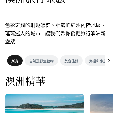
色彩斑斕的珊瑚礁群、壯麗的紅沙內陸地區、
璀璨迷人的城市 – 讓我們帶你發掘旅行澳洲新
靈感
所有
自然及野生動物
美食佳釀
海灘和小島
澳洲精華