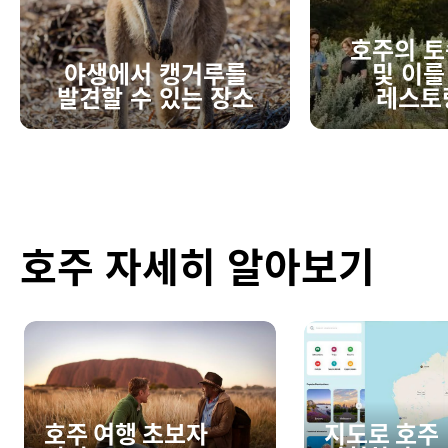
호주의 토
야생에서 캥거루를
및 이를
발견할 수 있는 장소
레스토
호주 자세히 알아보기
호주 여행 초보자
지도로 호주