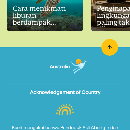
Cara menikmati
Penginap
liburan
lingkunga
berdampak
paling tak
rendah di Great
dilewatka
Barrier Reef
Australia
Acknowledgement of Country
Kami mengakui bahwa Penduduk Asli Aborigin dan