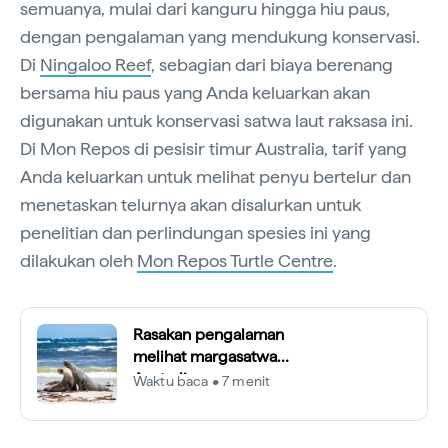
semuanya, mulai dari kanguru hingga hiu paus,
dengan pengalaman yang mendukung konservasi.
Di
Ningaloo Reef
, sebagian dari biaya berenang
bersama hiu paus yang Anda keluarkan akan
digunakan untuk konservasi satwa laut raksasa ini.
Di Mon Repos di pesisir timur Australia, tarif yang
Anda keluarkan untuk melihat penyu bertelur dan
menetaskan telurnya akan disalurkan untuk
penelitian dan perlindungan spesies ini yang
dilakukan oleh
Mon Repos Turtle Centre
.
Rasakan pengalaman
melihat margasatwa
Australia secara
Waktu baca • 7 menit
bertanggung jawab