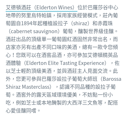
艾德頓酒莊（Elderton Wines）
位於巴羅莎谷中心
地帶的努里烏特帕鎮，採用家族經營模式，莊內葡
萄園自1894年起種植設拉子（shiraz）和赤霞珠
（cabernet sauvignon）葡萄，釀製世界級佳釀。
酒莊出品的頂級單一葡萄園紅酒固然非常出名，而
店家亦另有出產不同口味的美酒，總有一款令您傾
心！您既可以在酒窖品酒，亦可參加艾德頓精英品
酒體驗（Elderton Elite Tasting Experience），佐
以芝士輕酌頂級美酒，並與酒莊主人見面交流。此
外，您更可參與巴羅莎設拉子葡萄大師班（Barossa
Shiraz Masterclass），認識不同品種的設拉子葡
萄。酒窖外的露天區域環境優美，不妨點一份小
吃，例如芝士或本地醃製的大西洋三文魚等，配搭
心愛佳釀同嚐。