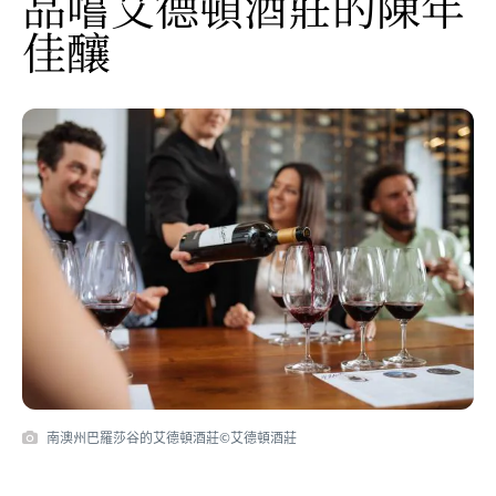
品嚐艾德頓酒莊的陳年
佳釀
南澳州巴羅莎谷的艾德頓酒莊©艾德頓酒莊