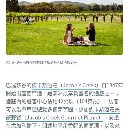
南澳州巴羅莎谷的傑卡斯酒莊©傑卡斯酒莊
巴羅莎谷的
傑卡斯酒莊（Jacob's Creek）
自1847年
開始出產葡萄酒，是澳洲最享負盛名的酒廠之一；
酒莊內的遊客中心佔地42公頃（104英畝），訪客
可以沿單車徑遊覽多個葡萄園。參加
傑卡斯酒莊美
饌野餐（Jacob's Creek Gourmet Picnic）
，安坐
在尤加利樹下，閒適地享用香醇的葡萄酒，以及來