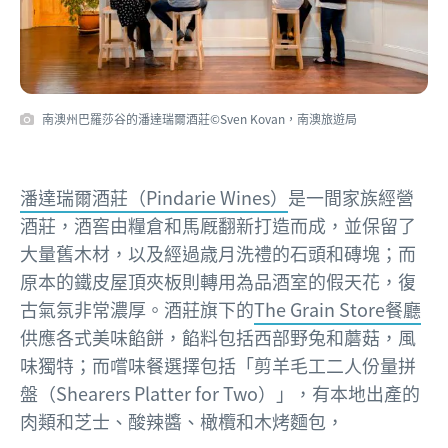
南澳州巴羅莎谷的潘達瑞爾酒莊©Sven Kovan，南澳旅遊局
潘達瑞爾酒莊（Pindarie Wines）
是一間家族經營
酒莊，酒窖由糧倉和馬厩翻新打造而成，並保留了
大量舊木材，以及經過歳月洗禮的石頭和磚塊；而
原本的鐵皮屋頂夾板則轉用為品酒室的假天花，復
古氣氛非常濃厚。酒莊旗下的
The Grain Store餐廳
供應各式美味餡餅，餡料包括西部野兔和蘑菇，風
味獨特；而嚐味餐選擇包括「剪羊毛工二人份量拼
盤（Shearers Platter for Two）」，有本地出產的
肉類和芝士、酸辣醬、橄欖和木烤麵包，