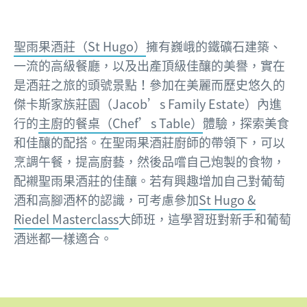
聖雨果酒莊（St Hugo）
擁有巍峨的鐵礦石建築、
一流的高級餐廳，以及出產頂級佳釀的美譽，實在
是酒莊之旅的頭號景點！參加在美麗而歷史悠久的
傑卡斯家族莊園（Jacob’s Family Estate）內進
行的
主廚的餐桌（Chef’s Table）
體驗，探索美食
和佳釀的配搭。在聖雨果酒莊廚師的帶領下，可以
烹調午餐，提高廚藝，然後品嚐自己炮製的食物，
配襯聖雨果酒莊的佳釀。若有興趣增加自己對葡萄
酒和高腳酒杯的認識，可考慮參加
St Hugo &
Riedel Masterclass
大師班，這學習班對新手和葡萄
酒迷都一樣適合。