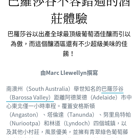
巴羅莎谷不容錯過的酒
莊體驗
巴羅莎谷以出產全球最頂級葡萄酒佳釀而引以
為傲，而這個釀酒區還有不少超級美味的佳
餚！
由Marc Llewellyn撰寫
南澳州（South Australia）舉世知名的
巴羅莎谷
（Barossa Valley）
距離阿德萊德（Adelaide）市中
心東北僅一小時車程。覆蓋安格斯頓
（Angaston）、塔倫達（Tanunda）、努里烏特帕
（Nuriootpa）和林道（Lyndoch）四個城鎮，以
及其他小村莊，風景優美，並擁有青翠綠色葡萄藤