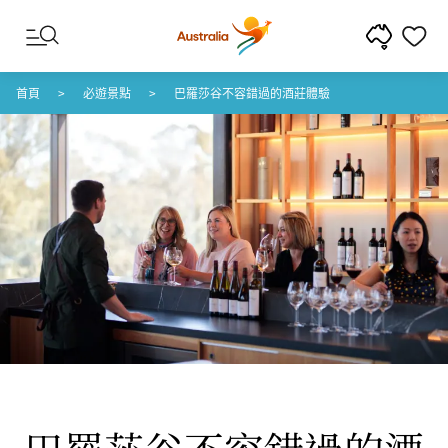
跳至內容
跳至頁尾導覽
首頁
必遊景點
巴羅莎谷不容錯過的酒莊體驗