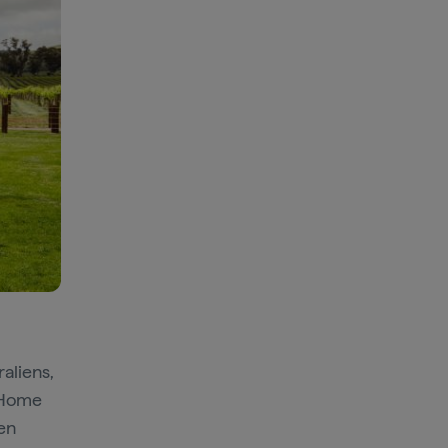
aliens,
s Home
nen