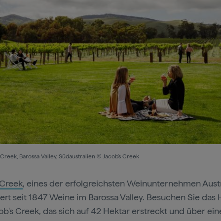
 Creek, Barossa Valley, Südaustralien © Jacob's Creek
 Creek
, eines der erfolgreichsten Weinunternehmen Austr
ert seit 1847 Weine im Barossa Valley. Besuchen Sie da
ob's Creek, das sich auf 42 Hektar erstreckt und über ei