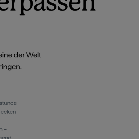
verpassen
eine der Welt
ingen.
ostunde
Flecken
h –
egend