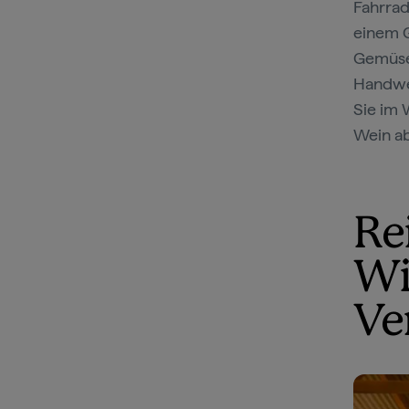
Fahrrad
einem 
Gemüseg
Handwe
Sie im 
Wein a
Re
Wi
Ve