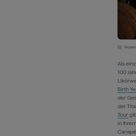
Seppelt
Als ein
100 Jah
Likörwe
Birth Ye
der Ges
der Tita
Tour
gib
in Ihre
Canapé-