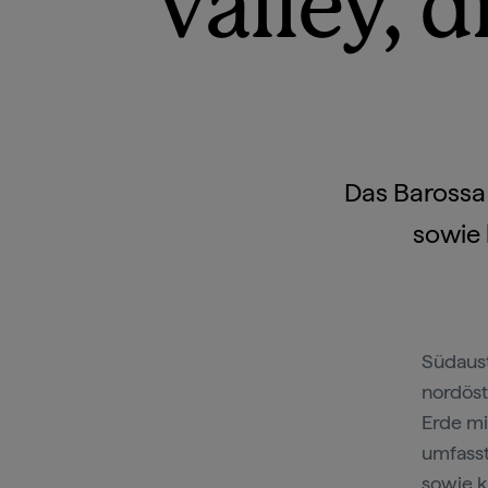
Valley, 
Das Barossa 
sowie
Südaus
nordöst
Erde mi
umfasst
sowie k