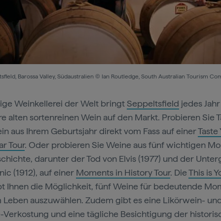
sfield, Barossa Valley, Südaustralien © Ian Routledge, South Australian Tourism C
zige Weinkellerei der Welt bringt
Seppeltsfield
jedes Jahr
re alten sortenreinen Wein auf den Markt. Probieren Sie 
in aus Ihrem Geburtsjahr direkt vom Fass auf einer
Taste
ar Tour
. Oder probieren Sie Weine aus fünf wichtigen 
chichte, darunter der Tod von Elvis (1977) und der Unte
nic (1912), auf einer
Moments in History Tour
. Die
This is Y
t Ihnen die Möglichkeit, fünf Weine für bedeutende M
m Leben auszuwählen. Zudem gibt es eine Likörwein- un
Verkostung und eine tägliche Besichtigung der histori