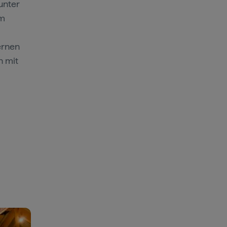
unter
em
ernen
n mit