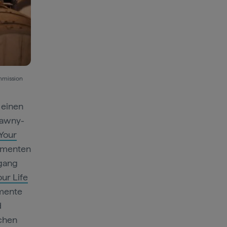
ommission
 einen
Tawny-
 Your
Momenten
rgang
our Life
omente
d
schen