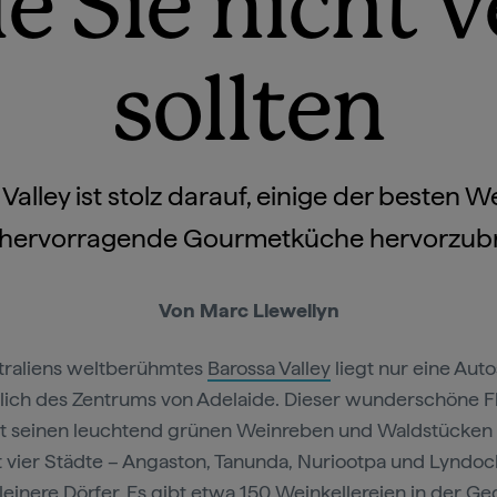
die Sie nicht 
sollten
Valley ist stolz darauf, einige der besten W
 hervorragende Gourmetküche hervorzubr
Von Marc Llewellyn
traliens weltberühmtes
Barossa Valley
liegt nur eine Aut
lich des Zentrums von Adelaide. Dieser wunderschöne 
t seinen leuchtend grünen Weinreben und Waldstücken
 vier Städte – Angaston, Tanunda, Nuriootpa und Lyndoc
leinere Dörfer. Es gibt etwa 150 Weinkellereien in der G