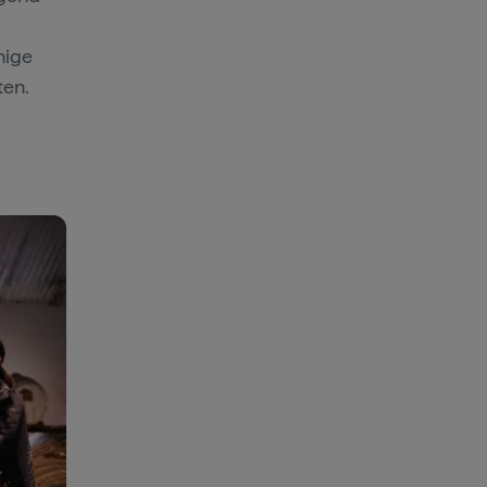
nige
ten.