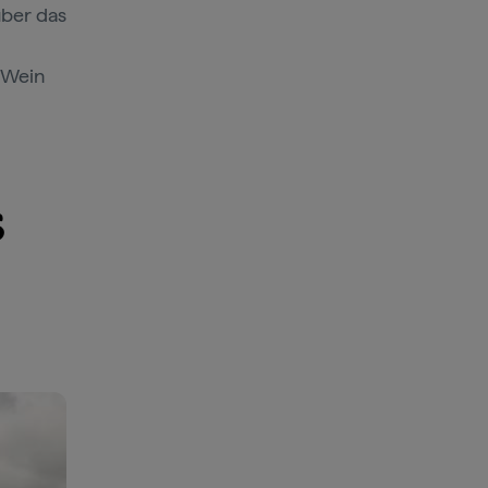
über das
 Wein
s