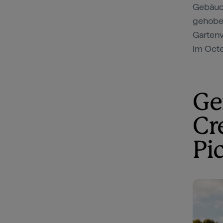
Gebäude
gehobe
Gartenv
im Octe
Ge
Cr
Pi