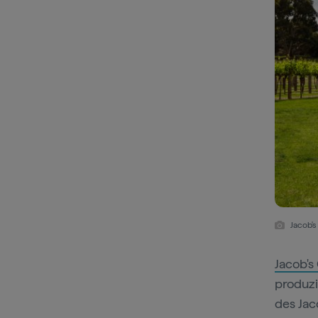
Jacob's
Jacob's
produzi
des Jac