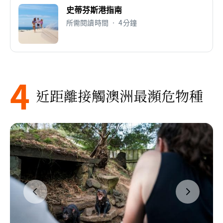
史蒂芬斯港指南
所需閱讀時間 • 4分鐘
4
近距離接觸澳洲最瀕危物種