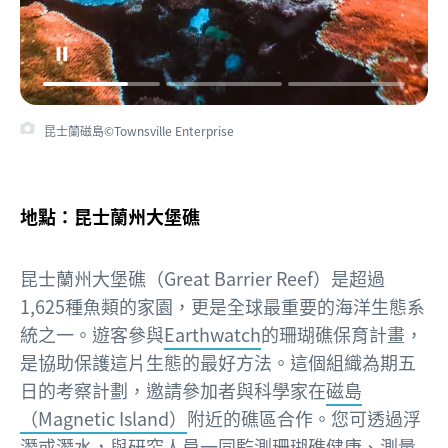
昆士蘭磁島©Townsville Enterprise
地點：昆士蘭州大堡礁
昆士蘭州大堡礁（Great Barrier Reef）是超過
1,625種魚類的家園，更是全球最重要的海洋生態系
統之一。遊客參與
Earthwatch
的珊瑚礁保育計畫，
是協助保護這片生態的最好方法。這個組織為期五
日的考察計劃，邀請參加者與科學家在
磁島
（Magnetic Island）
附近的礁區合作。您可透過浮
潛或潛水，與研究人員一同監測珊瑚礁健康、測量