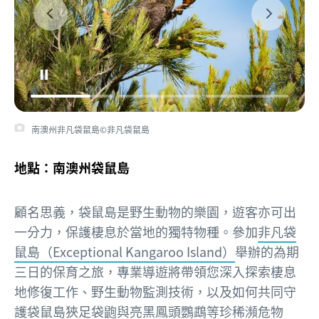
南澳州非凡袋鼠島©非凡袋鼠島
地點：南澳州袋鼠島
顧名思義，袋鼠島是野生動物的樂園，遊客亦可出
一分力，保護棲息於當地的獨特物種。參加
非凡袋
鼠島（Exceptional Kangaroo Island）
舉辦的為期
三日的保育之旅，專業導遊將帶領您深入探索棲息
地修復工作、野生動物監測技術，以及如何共同守
護袋鼠島狹足袋鼩與亮黑鳳頭鸚鵡等珍稀瀕危物