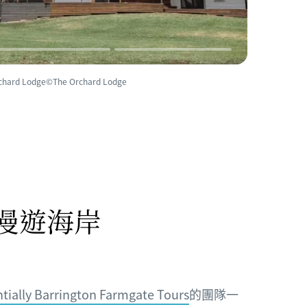
 Lodge©The Orchard Lodge
漫遊海岸
ntially Barrington Farmgate Tours
的團隊一