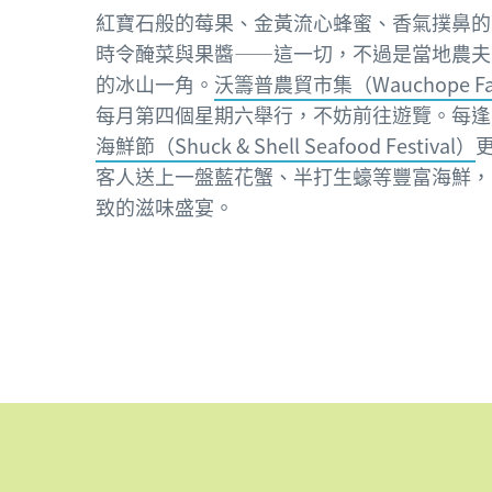
紅寶石般的莓果、金黃流心蜂蜜、香氣撲鼻的
時令醃菜與果醬——這一切，不過是當地農夫
的冰山一角。
沃籌普農貿市集（Wauchope Farm
每月第四個星期六舉行，不妨前往遊覽。每逢
海鮮節（Shuck & Shell Seafood Festival）
客人送上一盤藍花蟹、半打生蠔等豐富海鮮，
致的滋味盛宴。