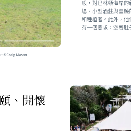
般，對巴林頓海岸的
場、小型酒莊與豐饒
和種植者。此外，他
有一個要求：空著肚
s©Craig Mason
頤、開懷