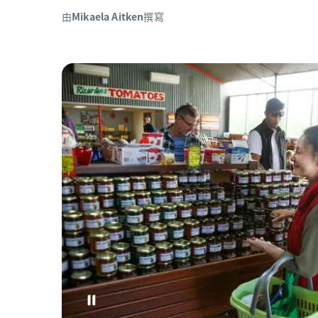
由
Mikaela Aitken
撰寫