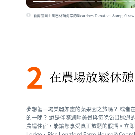
新南威爾士州巴林頓海岸的Ricardoes Tomatoes &amp; Stra
2
在農場放鬆休憩
夢想著一場美麗如畫的蘋果園之旅嗎？ 或者
的一晚？ 還是伴隨湖畔美景與每晚袋鼠巡遊的
農場住宿，能讓您享受真正放鬆的假期。立即
Lodge
、
Rise Longford Farm House
及
Coomb