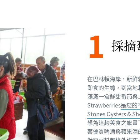
1
採摘
在巴林頓海岸，新鮮
即食的生蠔，到當地
滿滿一盒鮮甜番茄與士多啤梨
Strawberries
是您的
Stones Oysters & S
想為這趟美食之旅畫
套優質啤酒與蘋果酒