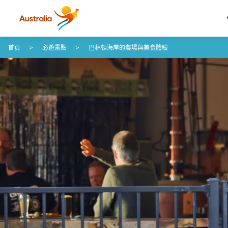
跳至內容
跳至頁尾導覽
首頁
必遊景點
巴林頓海岸的農場與美食體驗