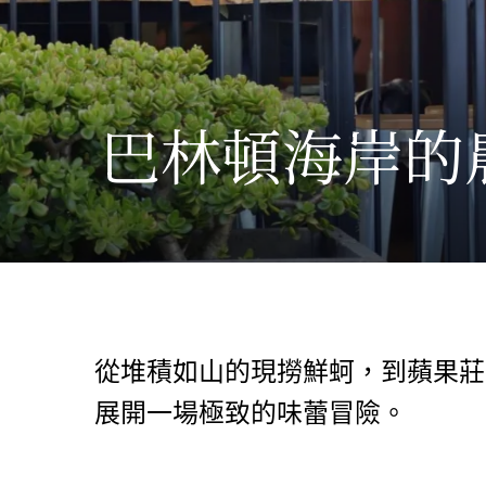
巴林頓海岸的
從堆積如山的現撈鮮蚵，到蘋果莊園裡
展開一場極致的味蕾冒險。