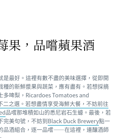
莓果，品嚐蘋果酒
就是最好。這裡有數不盡的美味選擇，從即開
栽種的新鮮漿果與蔬菜，應有盡有。若想採摘
，Ricardoes Tomatoes and
不二之選。若想盡情享受海鮮大餐，不妨前往
hed
品嚐那堆積如山的悉尼岩石生蠔。最後，若
下完美句號，不妨到
Black Duck Brewery
點一
的品酒組合，逐一品嚐——在這裡，連釀酒師