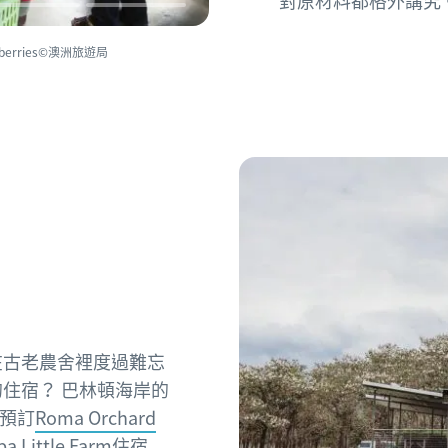
對原材料都格外講究
wberries©澳洲旅遊局
在古老農舍裡度過難忘
住宿？ 巴林頓海岸的
預訂
Roma Orchard
a Little Farm
住宿