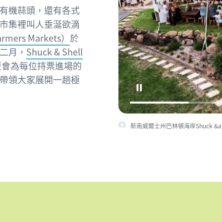
有機蒜頭，還有各式
市集裡叫人垂涎欲滴
ers Markets）
於
二月，
Shuck & Shell
更會為每位持票進場的
帶領大家展開一趟極
新南威爾士州巴林頓海岸Shuck &amp;