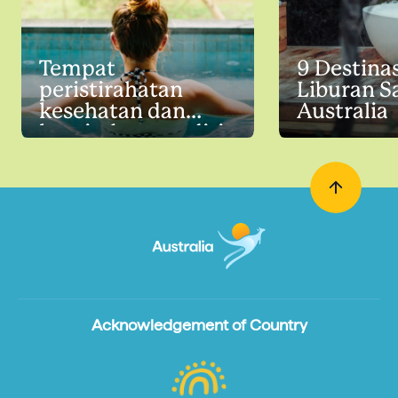
Tempat
9 Destinas
peristirahatan
Liburan Sa
kesehatan dan
Australia
keseimbangan diri
terbaik di
Australia
Acknowledgement of Country