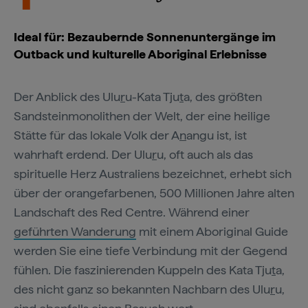
Ideal für: Bezaubernde Sonnenuntergänge im
Outback und kulturelle Aboriginal Erlebnisse
Der Anblick des Ulu
r
u-Kata Tju
t
a, des größten
Sandsteinmonolithen der Welt, der eine heilige
Stätte für das lokale Volk der A
n
angu ist, ist
wahrhaft erdend. Der Ulu
r
u, oft auch als das
spirituelle Herz Australiens bezeichnet, erhebt sich
über der orangefarbenen, 500 Millionen Jahre alten
Landschaft des Red Centre. Während einer
geführten Wanderung
mit einem Aboriginal Guide
werden Sie eine tiefe Verbindung mit der Gegend
fühlen. Die faszinierenden Kuppeln des Kata Tju
t
a,
des nicht ganz so bekannten Nachbarn des Ulu
r
u,