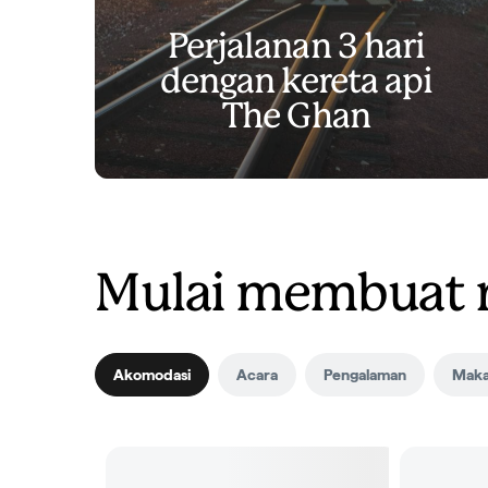
Perjalanan 3 hari
dengan kereta api
The Ghan
Mulai membuat 
Akomodasi
Acara
Pengalaman
Maka