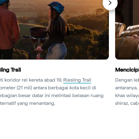
ing Trail
Mencicipi
 koridor rel kereta abad 19,
Riesling Trail
Dengan leb
eter (21 mil) antara berbagai kota kecil di
antaranya,
ebagian besar datar ini melintasi belasan ruang
khas wilaya
alternatif yang menantang.
shiraz, ca