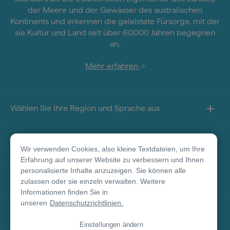
der Meere und der Gewässer des australischen
Kontinents und erkennen die geleistete Fürsorge, mit der
sie Kultur und Land seit über 60.000 Jahren begegnen
an.
Mehr erfahren
Wählen Sie Ihre Region und Sprache aus
Sie finden uns auf
Wir verwenden Cookies, also kleine Textdateien, um Ihre
Erfahrung auf unserer Website zu verbessern und Ihnen
personalisierte Inhalte anzuzeigen. Sie können alle
Über diese Seite
zulassen oder sie einzeln verwalten. Weitere
Informationen finden Sie in
unseren
Datenschutzrichtlinien.
Weitere Informationen
Einstellungen ändern