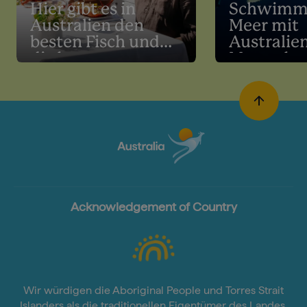
Hier gibt es in
Schwimm
Australien den
Meer mit
besten Fisch und
Australie
die besten
Meeresbe
Meeresfrüchte
Acknowledgement of Country
Wir würdigen die Aboriginal People und Torres Strait
Islanders als die traditionellen Eigentümer des Landes,