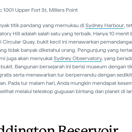
:
1001 Upper Fort St, Millers Point
nyak titik pandang yang memukau di
Sydney Harbour
, te
tory Hill adalah salah satu yang terbaik. Hanya 10 menit 
ri Circular Quay, bukit kecil ini menawarkan pemandanga
ang tidak banyak diketahui orang. Pengunjung yang tertar
mi juga akan menyukai
Sydney Observatory
, yang berad
bukit. Bangunan bersejarah ini berisi museum dengan ti
ratis serta menawarkan tur berpemandu dengan sedikit
an. Pada tur malam hari, Anda mungkin mendapat kese
elihat melalui teleskop gugusan bintang dan planet di la
ddington Reservoir