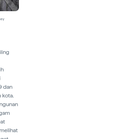
ney
ling
ih
i
9 dan
 kota.
angunan
ogam
pat
melihat
ngat