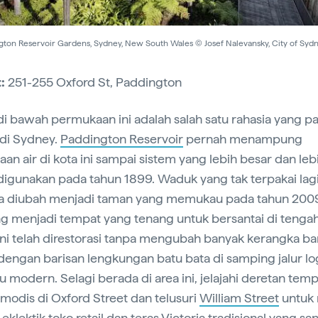
gton Reservoir Gardens, Sydney, New South Wales © Josef Nalevansky, City of Syd
t:
251-255 Oxford St, Paddington
i bawah permukaan ini adalah salah satu rahasia yang pa
 di Sydney.
Paddington Reservoir
pernah menampung
aan air di kota ini sampai sistem yang lebih besar dan leb
 digunakan pada tahun 1899. Waduk yang tak terpakai lag
ya diubah menjadi taman yang memukau pada tahun 200
g menjadi tempat yang tenang untuk bersantai di tengah
ni telah direstorasi tanpa mengubah banyak kerangka b
 dengan barisan lengkungan batu bata di samping jalur l
u modern. Selagi berada di area ini, jelajahi deretan tem
 modis di Oxford Street dan telusuri
William Street
untuk 
eklektik toko retail dan teras Victoria tradisional yang sa