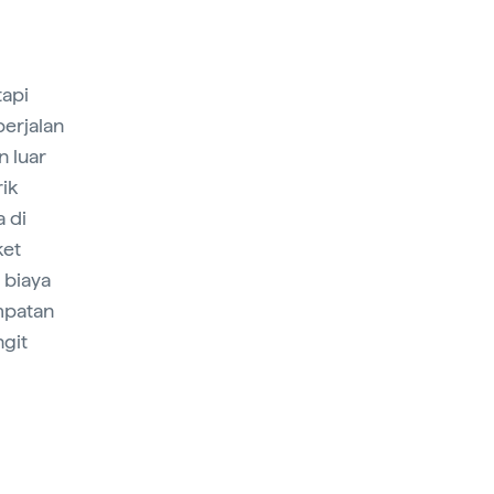
tapi
berjalan
n luar
ik
a di
ket
 biaya
mpatan
ngit