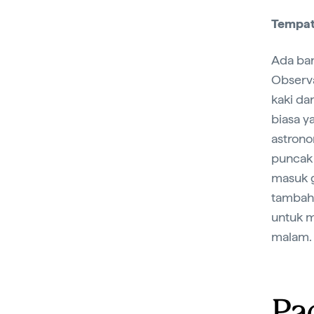
Tempat
Ada ba
Observa
kaki da
biasa y
astrono
puncak 
masuk g
tambah
untuk m
malam.
Pa