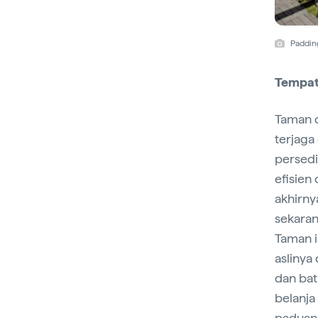
Paddin
Tempa
Taman d
terjaga
persedi
efisien
akhirn
sekaran
Taman i
aslinya
dan bat
belanja
paduan 