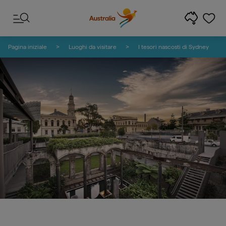
Salta ai contenuti
Salta alla navigazione delle note
Pagina iniziale
Luoghi da visitare
I tesori nascosti di Sydney