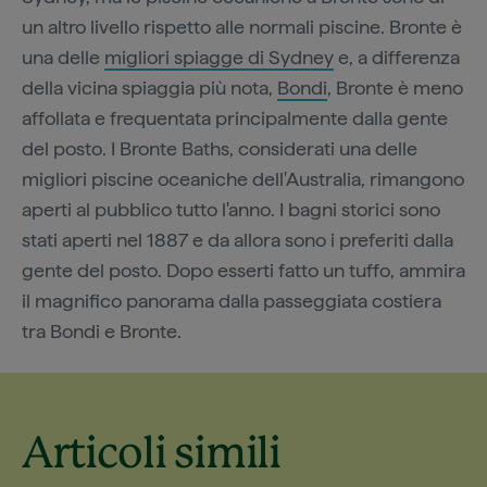
un altro livello rispetto alle normali piscine. Bronte è
una delle
migliori spiagge di Sydney
e, a differenza
della vicina spiaggia più nota,
Bondi
, Bronte è meno
affollata e frequentata principalmente dalla gente
del posto. I Bronte Baths, considerati una delle
migliori piscine oceaniche dell'Australia, rimangono
aperti al pubblico tutto l'anno. I bagni storici sono
stati aperti nel 1887 e da allora sono i preferiti dalla
gente del posto. Dopo esserti fatto un tuffo, ammira
il magnifico panorama dalla passeggiata costiera
tra Bondi e Bronte.
I migliori locali di
Articoli simili
Sydney dove
Le spiagge
mangiare
di Sydney