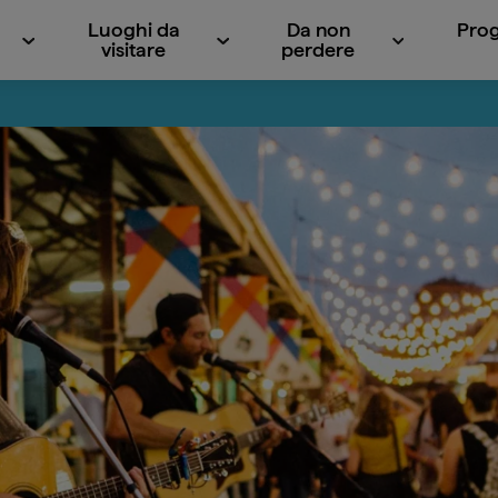
Luoghi da
Da non
Prog
visitare
perdere