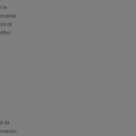
i in
lendide
ini di
ffici
i St
rtimento