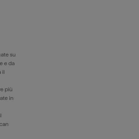
cate su
e e da
 il
re più
ate in
l
ican