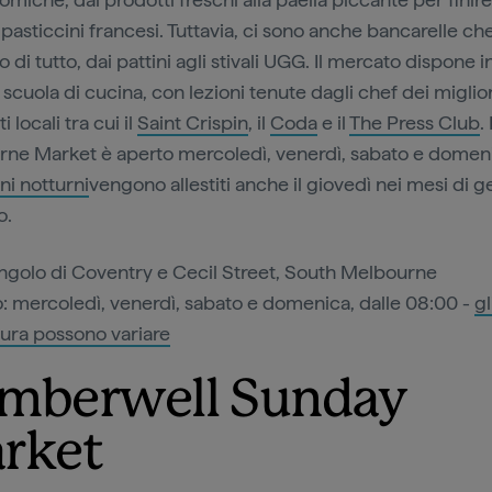
 pasticcini francesi. Tuttavia, ci sono anche bancarelle ch
di tutto, dai pattini agli stivali UGG. Il mercato dispone in
scuola di cucina, con lezioni tenute dagli chef dei miglior
i locali tra cui il
Saint Crispin
, il
Coda
e il
The Press Club
.
ne Market è aperto mercoledì, venerdì, sabato e domeni
ni notturni
vengono allestiti anche il giovedì nei mesi di g
o.
ngolo di Coventry e Cecil Street, South Melbourne
 mercoledì, venerdì, sabato e domenica, dalle 08:00 -
gl
sura possono variare
mberwell Sunday
rket