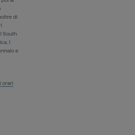
e
oltre di
i
 Il South
ca. I
ennaio e
i orari