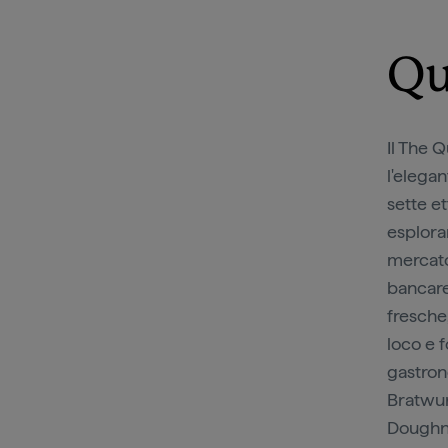
Qu
Il The 
l'elega
sette et
esplorar
mercato
bancare
fresche,
loco e 
gastron
Bratwur
Doughnu