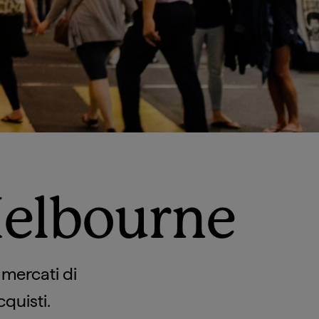
 Melbourne
i mercati di
quisti.