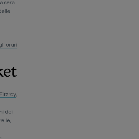
a sera
delle
gli orari
ket
Fitzroy
,
ni dei
elle,
e