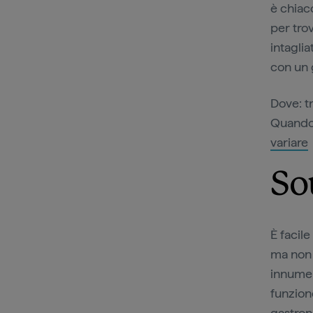
è chiacc
per trov
intaglia
con un 
Dove: tr
Quando:
variare
So
È facile
ma non 
innumer
funzion
gastrono