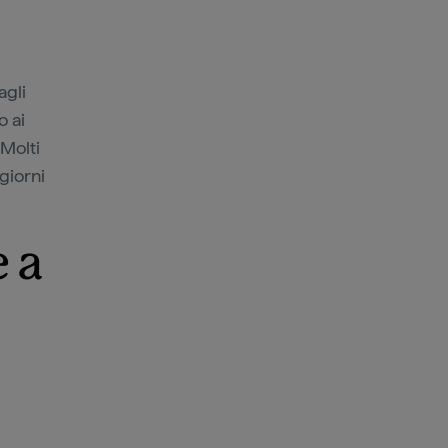
agli
o ai
 Molti
giorni
e a