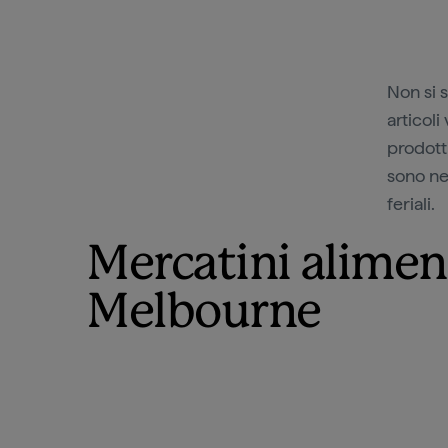
Non si 
articoli
prodotti
sono ne
feriali.
Mercatini aliment
Melbourne