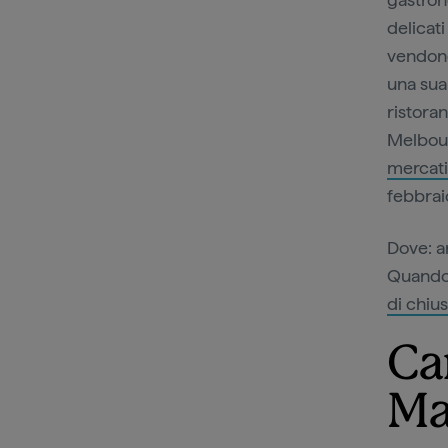
delicati
vendono 
una sua 
ristorant
Melbour
mercati
febbrai
Dove: a
Quando:
di chiu
Ca
Ma