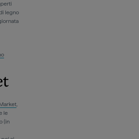
aperti
 di legno
giornata
no
et
Market
,
 le
o (in
 poi ai