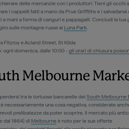
hierare delle mercanzie con i produttori. Tieni gli occhi 
are i cappelli fatti a mano da Prue Griffiths e i salvadanai
ti a mani a forma di canguri e pappagalli. Concludi la tua 
giro sulle montagne russe al
Luna Park
.
a Fitzroy e Acland Street, St Kilda
 ogni domenica, dalle 10:00 -
gli orari di chiusura posso
uth Melbourne Mark
 perdersi tra le tortuose bancarelle del
South Melbourne 
è necessariamente una cosa negativa, considerate anche
evoli prelibatezze da poter scoprire. Il mercato più antic
e dal 1864) di
Melbourne
è noto per le sue offerte
miche, dai prodotti freschi alla paella piccante per finire