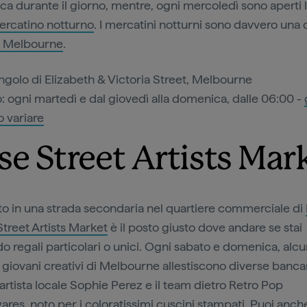
a durante il giorno, mentre, ogni mercoledì sono aperti l
ercatino notturno
. I mercatini notturni sono davvero una 
i Melbourne
.
ngolo di Elizabeth & Victoria Street, Melbourne
 ogni martedì e dal giovedì alla domenica, dalle 06:00 -
 variare
se Street Artists Mar
o in una strada secondaria nel quartiere commerciale di
treet Artists Market
è il posto giusto dove andare se stai
o regali particolari o unici. Ogni sabato e domenica, alcu
i giovani creativi di Melbourne allestiscono diverse bancar
l'artista locale Sophie Perez e il team dietro Retro Pop
es, noto per i coloratissimi cuscini stampati. Puoi anch