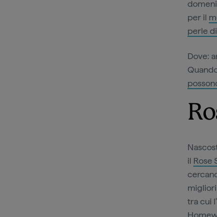
domenic
per il
m
perle d
Dove: a
Quando:
possono
Ro
Nascost
il
Rose S
cercand
miglior
tra cui 
Homewar