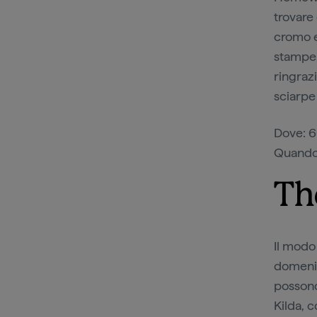
trovare 
cromo e 
stampe,
ringrazi
sciarpe
Dove: 6
Quando:
Th
Il modo
domenic
possono
Kilda, c