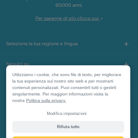
60.000 anni.
Per saperne di più clicca qui
Seleziona la tua regione e lingua
Seguici su
Utilizziamo i cookie, che sono file di testo, per migliorare
la tua esperienza sul nostro sito web e per mostrarti
Informazioni sul sito
contenuti personalizzati. Puoi consentirli tutti o gestirli
singolarmente. Per maggiori informazioni visita la
nostra
Politica sulla privacy.
Altri siti
Modifica impostazioni
Disclaimer prodotto
Rifiuta tutto