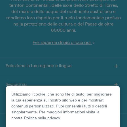
territori continentali, delle isole dello Stretto di Torres,
del mare e delle acque del continente australiano e
rendiamo loro rispetto per il ruolo fondamentale profuso
nella protezione della cultura e del Paese da oltre
60.000 anni.
Per saperne di più clicca qui
Seleziona la tua regione e lingua
Seguici su
Utilizziamo i cookie, che sono file di testo, per migliorare
la tua esperienza sul nostro sito web e per mostrarti
Informazioni sul sito
contenuti personalizzati. Puoi consentirli tutti o gestirli
singolarmente. Per maggiori informazioni visita la
nostra
Politica sulla privacy.
Altri siti