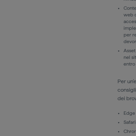
Conte
web d
acces
imple
per re
devon
Asset
nel s
entro
Per un'e
consigli
dei bro
Edg
Safari
Chr