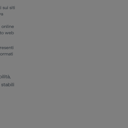
sui siti
va
 online
sito web
resenti
formati
ilità,
stabili