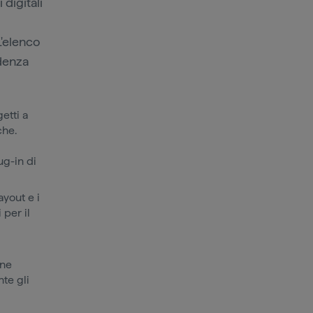
digitali
L'elenco
adenza
etti a
che.
ug-in di
ayout e i
 per il
one
te gli