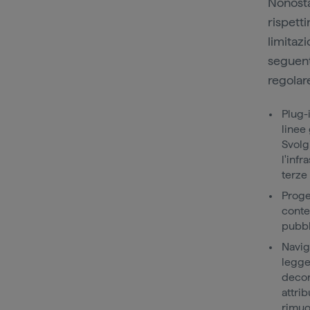
Nonosta
rispett
limitazi
seguent
regolar
Plug-i
linee
Svolg
l'infr
terze 
Proget
conten
pubbl
Navig
legge
decor
attrib
rimuo