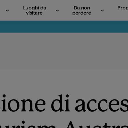
Luoghi da
Da non
Prog
visitare
perdere
ione di access