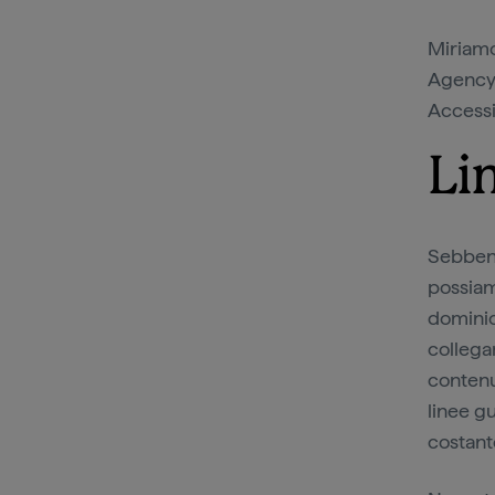
Miriamo 
Agency 
Accessi
Li
Sebbene 
possiamo
dominio,
collega
contenu
linee g
costant