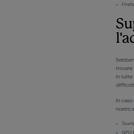
Firef
Su
l'a
Sebbene
trovare 
in tutt
difficolt
In caso 
nostro s
Touri
GPO 