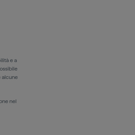
lità e a
ossibile
e alcune
ione nel