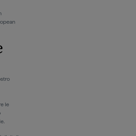
n
uropean
e
ostro
e le
o
le.