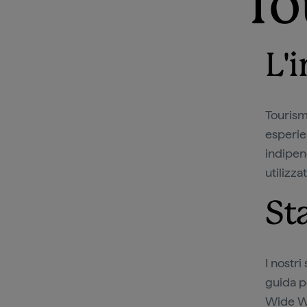
To
L'
Tourism
esperie
indipen
utilizza
St
I nostri
guida p
Wide W