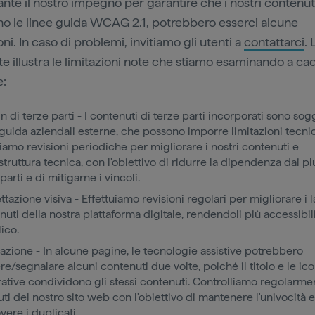
nte il nostro impegno per garantire che i nostri contenuti 
ino le linee guida WCAG 2.1, potrebbero esserci alcune
oni. In caso di problemi, invitiamo gli utenti a
contattarci
. 
e illustra le limitazioni note che stiamo esaminando a c
e:
n di terze parti - I contenuti di terze parti incorporati sono sogg
 guida aziendali esterne, che possono imporre limitazioni tecni
iamo revisioni periodiche per migliorare i nostri contenuti e
astruttura tecnica, con l'obiettivo di ridurre la dipendenza dai pl
parti e di mitigarne i vincoli.
tazione visiva - Effettuiamo revisioni regolari per migliorare i l
uti della nostra piattaforma digitale, rendendoli più accessibili
ico.
azione - In alcune pagine, le tecnologie assistive potrebbero
re/segnalare alcuni contenuti due volte, poiché il titolo e le ic
ative condividono gli stessi contenuti. Controlliamo regolarmen
uti del nostro sito web con l'obiettivo di mantenere l'univocità e
vere i duplicati.