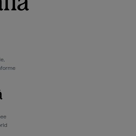
lia
le,
taforme
à
nee
orld