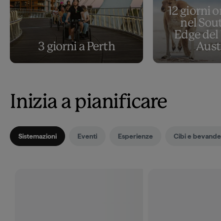
12 giorni 
nel Sou
Edge del
3 giorni a Perth
Aust
Inizia a pianificare
Sistemazioni
Eventi
Esperienze
Cibi e bevande