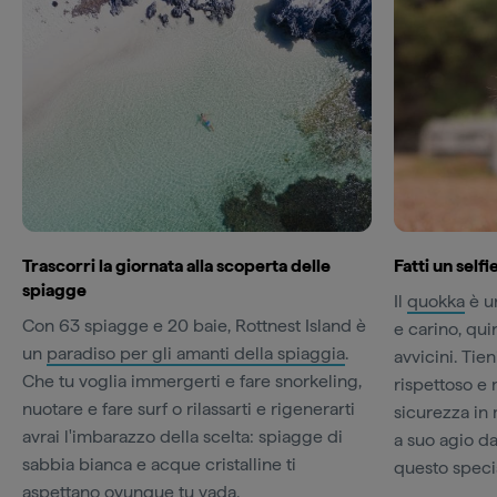
Trascorri la giornata alla scoperta delle
Fatti un self
spiagge
Il
quokka
è u
Con 63 spiagge e 20 baie, Rottnest Island è
e carino, qui
un
paradiso per gli amanti della spiaggia
.
avvicini. Tie
Che tu voglia immergerti e fare snorkeling,
rispettoso e 
nuotare e fare surf o rilassarti e rigenerarti
sicurezza in
avrai l'imbarazzo della scelta: spiagge di
a suo agio d
sabbia bianca e acque cristalline ti
questo speci
aspettano ovunque tu vada.