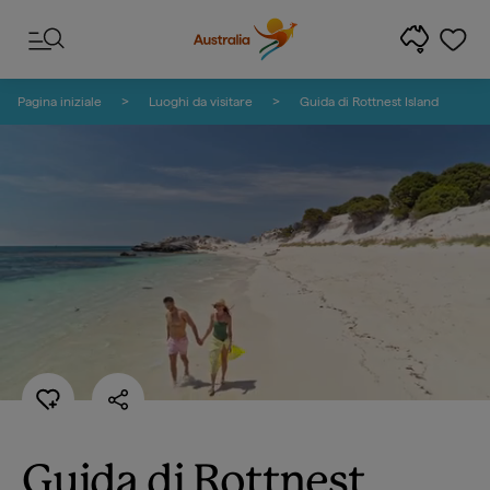
Salta ai contenuti
Salta alla navigazione delle note
Pagina iniziale
Luoghi da visitare
Guida di Rottnest Island
Guida di Rottnest