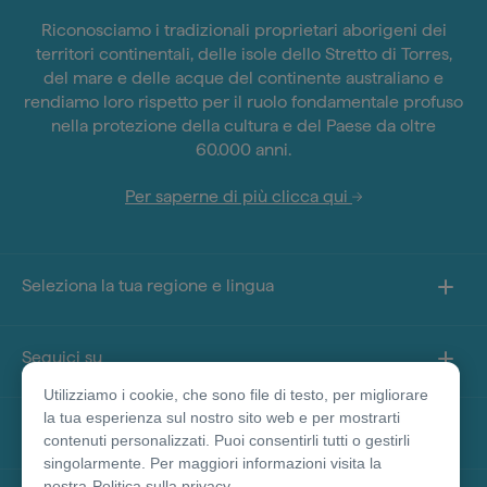
Riconosciamo i tradizionali proprietari aborigeni dei
territori continentali, delle isole dello Stretto di Torres,
del mare e delle acque del continente australiano e
rendiamo loro rispetto per il ruolo fondamentale profuso
nella protezione della cultura e del Paese da oltre
60.000 anni.
Per saperne di più clicca qui
Seleziona la tua regione e lingua
Seguici su
Utilizziamo i cookie, che sono file di testo, per migliorare
la tua esperienza sul nostro sito web e per mostrarti
Informazioni sul sito
contenuti personalizzati. Puoi consentirli tutti o gestirli
singolarmente. Per maggiori informazioni visita la
nostra
Politica sulla privacy.