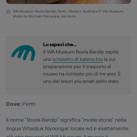
WA Museum Boola Bardip, Perth, Western Australia © WA Museum,
photo by Michael Haluwana, Aeroture
Lo sapevi che...
Il WA Museum Boola Bardip ospita
uno
scheletro di balena blu
la cui
preparazione per il trasporto al
museo ha richiesto più di tre anni. È
uno dei tesori più amati dello stato.
Dove:
Perth
Il nome "Boola Bardip" significa "molte storie" nella
lingua Whadjuk Nyoongar locale ed è esattamente
ciò che troverai al
WA Museum
. Il museo è