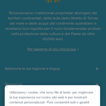
Riconosciamo i tradizionali proprietari aborigeni dei
territori continentali, delle isole dello Stretto di Torres,
del mare e delle acque del continente australiano e
rendiamo loro rispetto per il ruolo fondamentale profuso
nella protezione della cultura e del Paese da oltre
60.000 anni.
Per saperne di più clicca qui
Seleziona la tua regione e lingua
Seguici su
Utilizziamo i cookie, che sono file di testo, per migliorare
la tua esperienza sul nostro sito web e per mostrarti
Informazioni sul sito
contenuti personalizzati. Puoi consentirli tutti o gestirli