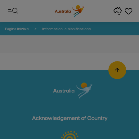
Salta ai contenuti
Salta alla navigazione delle note
Pagina iniziale
Informazioni e pianificazione
Acknowledgement of Country