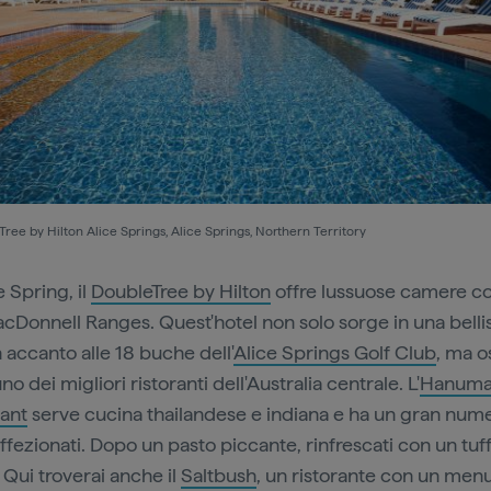
ree by Hilton Alice Springs, Alice Springs, Northern Territory
 Spring, il
DoubleTree by Hilton
offre lussuose camere co
acDonnell Ranges. Quest'hotel non solo sorge in una bell
 accanto alle 18 buche dell'
Alice Springs Golf Club
, ma o
o dei migliori ristoranti dell'Australia centrale. L'
Hanum
ant
serve cucina thailandese e indiana e ha un gran nume
affezionati. Dopo un pasto piccante, rinfrescati con un tuff
 Qui troverai anche il
Saltbush
, un ristorante con un men