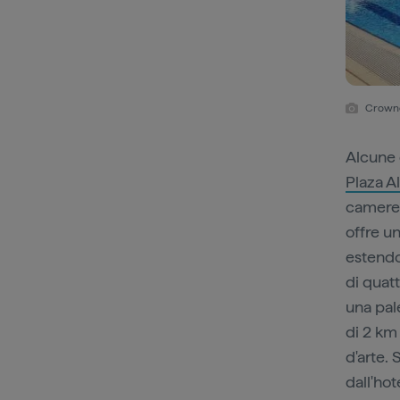
Crowne 
Alcune 
Plaza A
camere 
offre u
estendo
di quatt
una pal
di 2 km 
d'arte. 
dall'hot