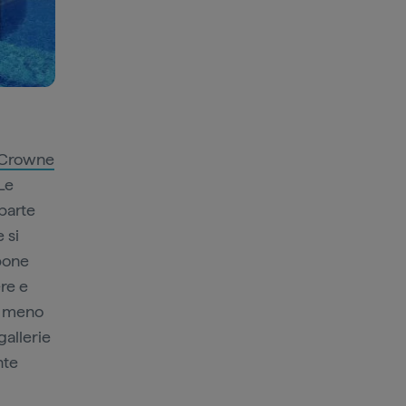
Crowne
 Le
parte
 si
spone
ere e
 a meno
gallerie
nte