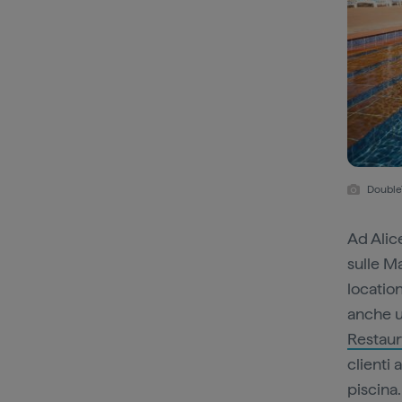
DoubleT
Ad Alice
sulle M
location
anche un
Restaur
clienti 
piscina.