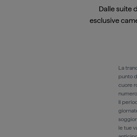
Dalle suite 
esclusive came
La tran
punto d
cuore ro
numeros
Il peri
giornat
soggior
le tue v
anticipo