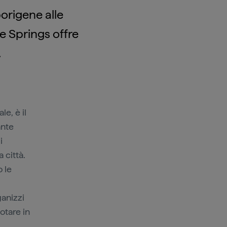
borigene alle
e Springs offre
.
le, è il
ante
i
 città.
 le
ganizzi
otare in