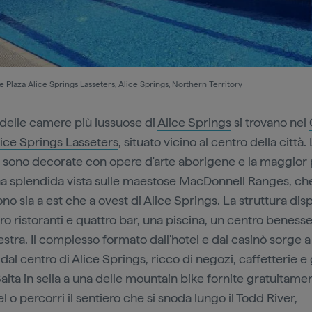
Plaza Alice Springs Lasseters, Alice Springs, Northern Territory
delle camere più lussuose di
Alice Springs
si trovano nel
lice Springs Lasseters
, situato vicino al centro della città.
sono decorate con opere d'arte aborigene e la maggior 
na splendida vista sulle maestose MacDonnell Ranges, che
no sia a est che a ovest di Alice Springs. La struttura di
ro ristoranti e quattro bar, una piscina, un centro beness
estra. Il complesso formato dall'hotel e dal casinò sorge
dal centro di Alice Springs, ricco di negozi, caffetterie e 
Salta in sella a una delle mountain bike fornite gratuitame
el o percorri il sentiero che si snoda lungo il Todd River,