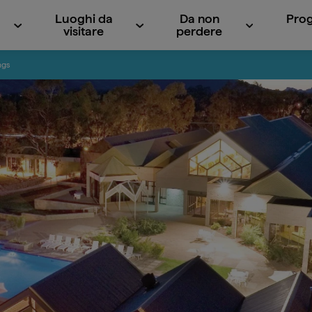
Luoghi da
Da non
Prog
visitare
perdere
ngs