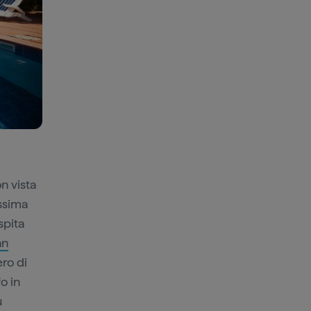
n vista
issima
spita
an
ro di
o in
u