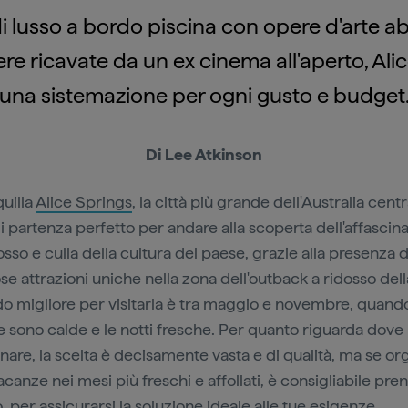
di lusso a bordo piscina con opere d'arte a
re ricavate da un ex cinema all'aperto, Alic
una sistemazione per ogni gusto e budget
Di Lee Atkinson
quilla
Alice Springs
, la città più grande dell'Australia centra
i partenza perfetto per andare alla scoperta dell'affascin
sso e culla della cultura del paese, grazie alla presenza d
e attrazioni uniche nella zona dell'outback a ridosso della
odo migliore per visitarla è tra maggio e novembre, quando
e sono calde e le notti fresche. Per quanto riguarda dove
nare, la scelta è decisamente vasta e di qualità, ma se or
acanze nei mesi più freschi e affollati, è consigliabile pren
, per assicurarsi la soluzione ideale alle tue esigenze.