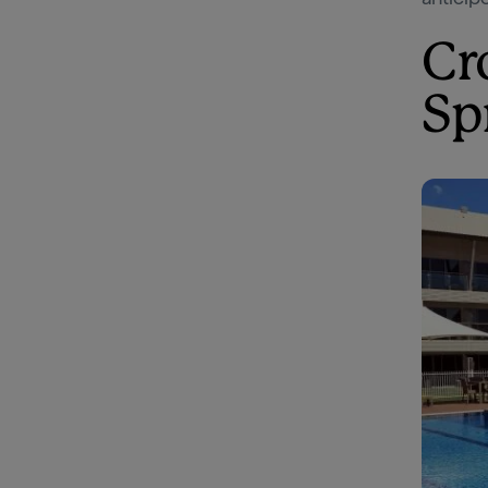
Cr
Sp