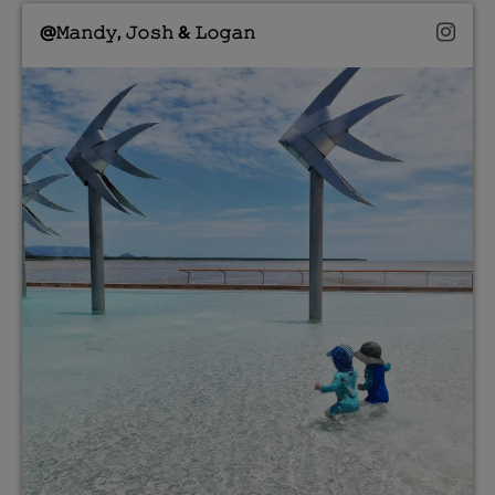
@𝙼𝚊𝚗𝚍𝚢, 𝙹𝚘𝚜𝚑 & 𝙻𝚘𝚐𝚊𝚗