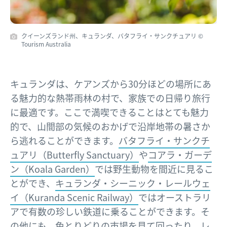
クイーンズランド州、キュランダ、バタフライ・サンクチュアリ ©
Tourism Australia
キュランダは、ケアンズから30分ほどの場所にあ
る魅力的な熱帯雨林の村で、家族での日帰り旅行
に最適です。ここで満喫できることはとても魅力
的で、山間部の気候のおかげで沿岸地帯の暑さか
ら逃れることができます。
バタフライ・サンクチ
ュアリ（Butterfly Sanctuary）
や
コアラ・ガーデ
ン（Koala Garden）
では野生動物を間近に見るこ
とができ、
キュランダ・シーニック・レールウェ
イ（Kuranda Scenic Railway）
ではオーストラリ
アで有数の珍しい鉄道に乗ることができます。そ
の他にも、色とりどりの市場を見て回ったり、
レ