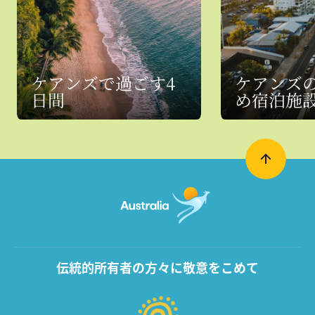
ケアンズで過ごす4
ケアンズ
日間
め宿泊施
伝統的所有者の方々に敬意をこめて