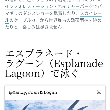
インフォレステーション・ネイチャーパーク
でパ
マギリのダンスショーを鑑賞したり、
スカイレー
ル
のケーブルカーから世界最古の熱帯雨林を眺め
たりと、楽しみは尽きません。
エスプラネード・
ラグーン​
（Esplanade
Lagoon）で
​泳ぐ
@𝙼𝚊𝚗𝚍𝚢, 𝙹𝚘𝚜𝚑 & 𝙻𝚘𝚐𝚊𝚗