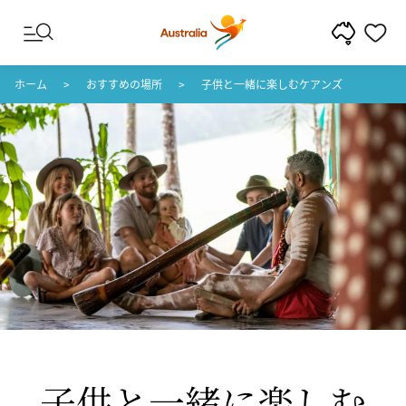
コンテンツへスキップ
フッターナビゲーションへスキップ
ホーム
おすすめの場所
子供と一緒に楽しむケアンズ
子供と
​一緒に
​楽しむ