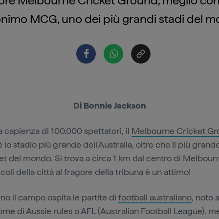
elebre Melbourne Cricket Ground, meglio co
ronimo MCG, uno dei più grandi stadi del m
Di Bonnie Jackson
 capienza di 100.000 spettatori, il
Melbourne Cricket G
lo stadio più grande dell'Australia, oltre che il più grand
ket del mondo. Si trova a circa 1 km dal centro di Melbourn
icoli della città al fragore della tribuna è un attimo!
no il campo ospita le partite di
football australiano
, noto
nome di Aussie rules o AFL (Australian Football League), m