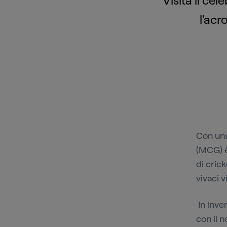
Visita il c
l'ac
Con una
(MCG) è 
di cric
vivaci v
In inver
con il 