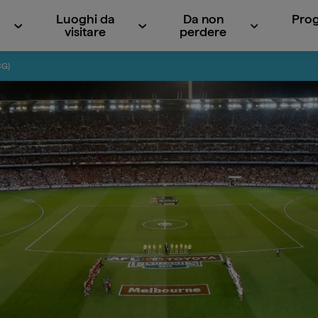
Luoghi da
Da non
Prog
visitare
perdere
CG)