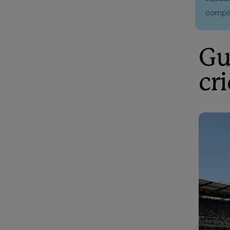
comple
Gu
cri