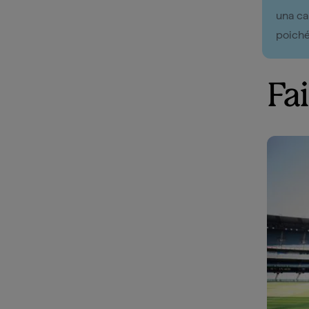
una ca
poiché
Fai