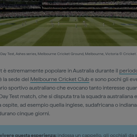
Day Test, Ashes series, Melbourne Cricket Ground, Melbourne, Victoria © Cricket 
ket è estremamente popolare in Australia durante il
periodo
 la sede del
Melbourne Cricket Club
e sono pochi gli eve
rio sportivo australiano che evocano tanto interesse quan
Day Test match, che si disputa tra la squadra australiana 
 ospite, ad esempio quella inglese, sudafricana o indiana. 
urano cinque giorni.
ivere questa esperienza:
indossa un cappello, gli occhiali da 