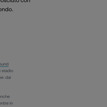
nosciuto con
ondo.
round
e stadio
e: dai
 anche
entre in