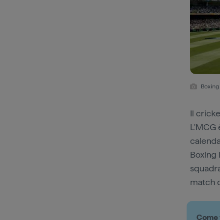
Boxing 
Il cric
L'MCG è
calenda
Boxing 
squadra
match d
Come v