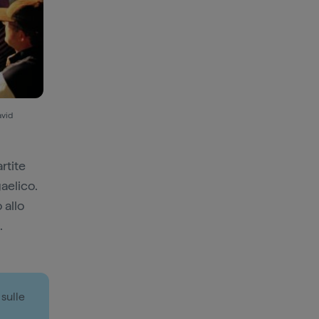
avid
rtite
aelico.
 allo
.
 sulle