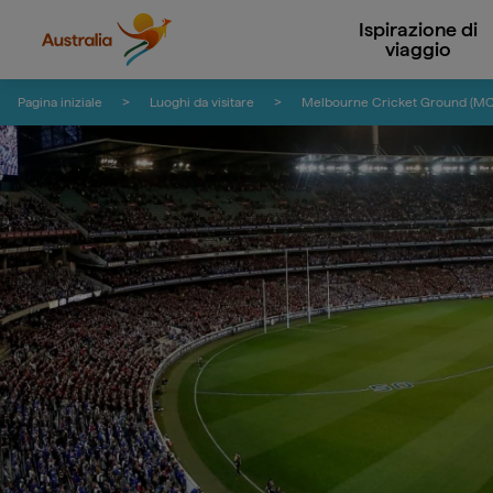
Ispirazione di
viaggio
Salta ai contenuti
Salta alla navigazione delle note
Pagina iniziale
Luoghi da visitare
Melbourne Cricket Ground (M