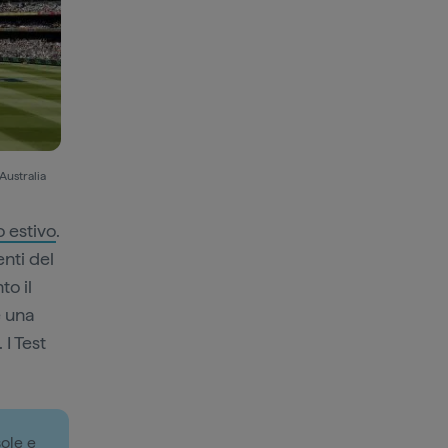
Australia
 estivo
.
nti del
to il
e una
I Test
sole e