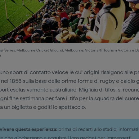
nal Series, Melbourne Cricket Ground, Melbourne, Victoria © Tourism Victoria e D
h
uno sport di contatto veloce le cui origini risalgono alle pa
 nel 1858 sulla base delle prime forme di rugby e calcio g
ort esclusivamente australiano. Migliaia di tifosi si recano
gni fine settimana per fare il tifo per la squadra del cuore
 un biglietto e goditi lo spettacolo.
ivere questa esperienza:
prima di recarti allo stadio, informati
e che giocheranno e acquista i loro gadget per immergerti