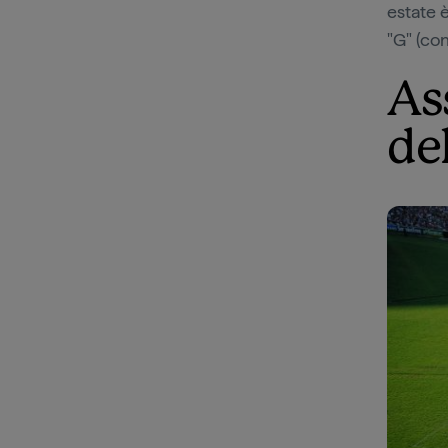
estate è
"G" (co
Ass
del