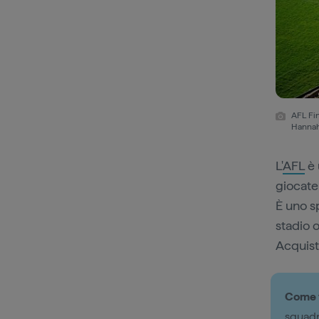
AFL Fi
Hanna
L'
AFL
è 
giocate
È uno sp
stadio o
Acquista
Come v
squadr