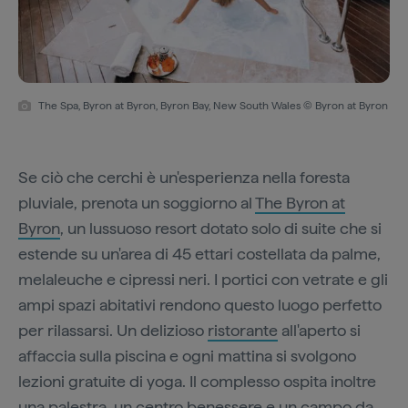
The Spa, Byron at Byron, Byron Bay, New South Wales © Byron at Byron
Se ciò che cerchi è un'esperienza nella foresta
pluviale, prenota un soggiorno al
The Byron at
Byron
, un lussuoso resort dotato solo di suite che si
estende su un'area di 45 ettari costellata da palme,
melaleuche e cipressi neri. I portici con vetrate e gli
ampi spazi abitativi rendono questo luogo perfetto
per rilassarsi. Un delizioso
ristorante
all'aperto si
affaccia sulla piscina e ogni mattina si svolgono
lezioni gratuite di yoga. Il complesso ospita inoltre
una palestra, un centro benessere e un campo da