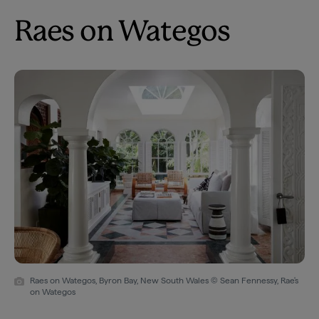
Raes on Wategos
Raes on Wategos, Byron Bay, New South Wales © Sean Fennessy, Rae's
on Wategos