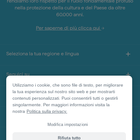
rendiamo loro rispetto per il ruolo fondamentale profuso
nella protezione della cultura e del Paese da oltre
60.000 anni.
Per saperne di più clicca qui
Seleziona la tua regione e lingua
Seguici su
Utilizziamo i cookie, che sono file di testo, per migliorare
la tua esperienza sul nostro sito web e per mostrarti
Informazioni sul sito
contenuti personalizzati. Puoi consentirli tutti o gestirli
singolarmente. Per maggiori informazioni visita la
nostra
Politica sulla privacy.
Altri siti
Modifica impostazioni
Disclaimer prodotto
Rifiuta tutto