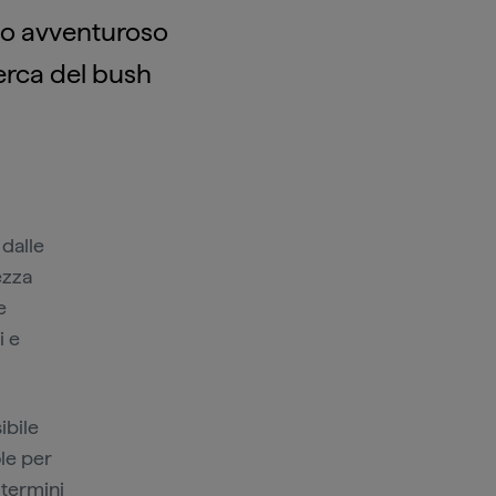
to avventuroso
cerca del bush
dalle
ezza
e
i e
ibile
ole per
 termini