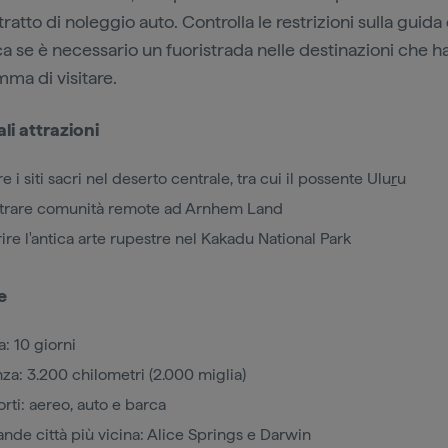
ratto di noleggio auto. Controlla le restrizioni sulla guida 
ca se è necessario un fuoristrada nelle destinazioni che ha
ma di visitare.
li attrazioni
re i siti sacri nel deserto centrale, tra cui il possente Ulu
r
u
trare comunità remote ad Arnhem Land
ire l'antica arte rupestre nel Kakadu National Park
e
a: 10 giorni
nza: 3.200 chilometri (2.000 miglia)
orti: aereo, auto e barca
ande città più vicina: Alice Springs e Darwin