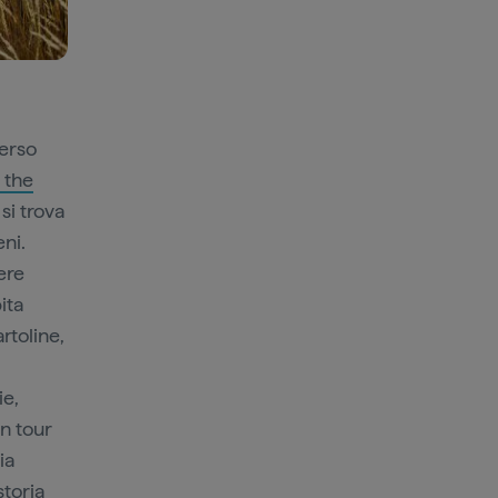
verso
n the
si trova
eni.
ere
ita
artoline,
ie,
un tour
ia
storia