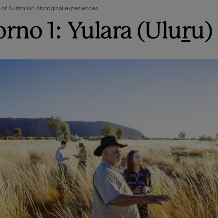
 of Australian Aboriginal experiences
orno 1: Yulara (Ulu
r
u)