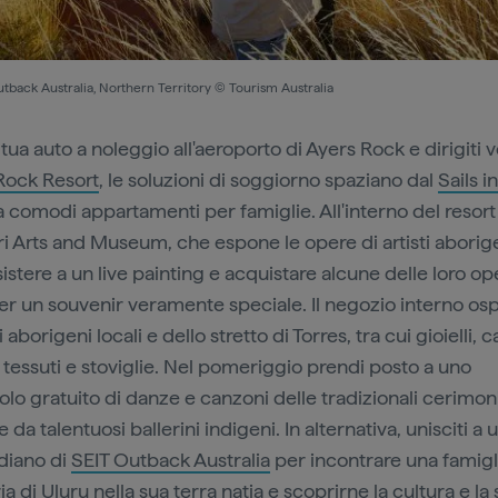
tback Australia, Northern Territory © Tourism Australia
a tua auto a noleggio all'aeroporto di Ayers Rock e dirigiti 
Rock Resort
, le soluzioni di soggiorno spaziano dal
Sails i
 comodi appartamenti per famiglie. All'interno del resort 
iri Arts and Museum, che espone le opere di artisti aborig
istere a un live painting e acquistare alcune delle loro op
per un souvenir veramente speciale. Il negozio interno osp
 aborigeni locali e dello stretto di Torres, tra cui gioielli, c
, tessuti e stoviglie. Nel pomeriggio prendi posto a uno
olo gratuito di danze e canzoni delle tradizionali cerimon
 da talentuosi ballerini indigeni. In alternativa, unisciti a 
diano di
SEIT Outback Australia
per incontrare una famigl
ia di Ulu
r
u nella sua terra natia e scoprirne la cultura e la 