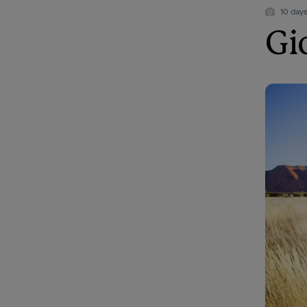
10 days
Gi