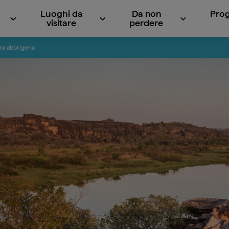
Luoghi da
Da non
Prog
visitare
perdere
ura aborigena