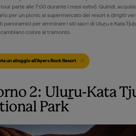
tour parte alle 7:00 durante i mesi estivi). Quindi, acquista
rio per un picnic al supermercato del resort e dirigiti ve
i panoramici per ammirare i siti sacri di Ulu
r
u e Kata Tju
t
cambiano colore al tramonto.
ta un alloggio all'Ayers Rock Resort
orno 2: Ulu
r
u-Kata Tj
tional Park