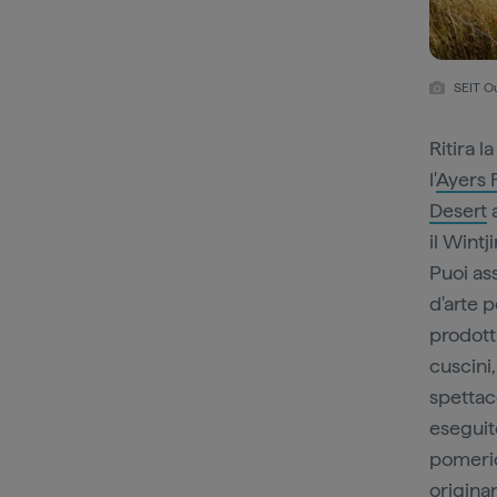
SEIT Ou
Ritira l
l'
Ayers 
Desert
a
il Wintj
Puoi ass
d'arte 
prodotti
cuscini
spettac
eseguite
pomeri
originar