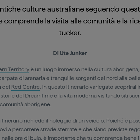
 antiche culture australiane seguendo ques
he comprende la visita alle comunità e la ri
tucker.
Di Ute Junker
rn Territory
è un luogo immerso nella cultura aborigena, 
arpate di arenaria e tranquille sorgenti del nord alla bell
a del
Red Centre
. In questo itinerario variegato scoprirai l
 storie del Dreamtime e la vita moderna visitando siti sacr
i comunità aborigene.
tinerario richiede il noleggio di un veicolo. Poiché è poss
rovi a percorrere strade sterrate e che siano previste reg
a nelle ore di buio, è importante che tu comprenda bene i