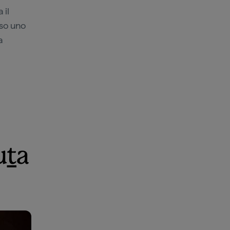
 il
rso uno
a
u
t
a