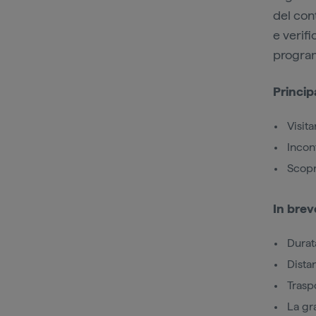
del cont
e verifi
program
Principa
Visita
Incon
Scopr
In brev
Durat
Dista
Trasp
La gr