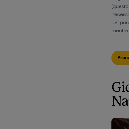
(questo 
necessa
dei punt
mentre 
Preno
Gi
Na