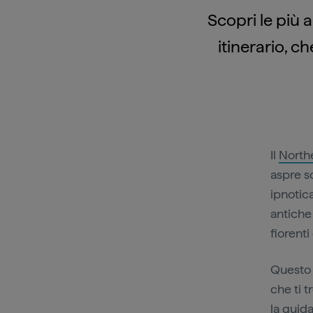
Scopri le più
itinerario, c
Il
Northe
aspre sc
ipnotic
antiche
fiorent
Questo i
che ti t
la guid