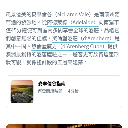
風景優美的麥拿倫谷（McLaren Vale）是南澳州葡
萄酒的發源地。從
阿德萊德（Adelaide）
向南駕車
僅45分鐘便可到區內多間享譽全球的酒莊，品嚐它
們創意無限的佳釀，
黛倫堡酒莊（d′Arenberg）
是
其中一間。
黛倫堡魔方（d′Arenberg Cube）
提供
澳洲最獨特的酒窖體驗之一，遊客更可欣賞這座形
狀可觀，就像扭計骰的五層高建築。
麥拿倫谷指南
所需閱讀時間 • 4分鐘