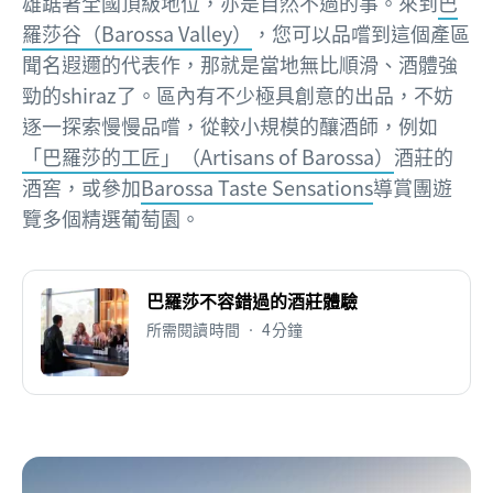
雄踞著全國頂級地位，亦是自然不過的事。來到
巴
羅莎谷（Barossa Valley）
，您可以品嚐到這個產區
聞名遐邇的代表作，那就是當地無比順滑、酒體強
勁的shiraz了。區內有不少極具創意的出品，不妨
逐一探索慢慢品嚐，從較小規模的釀酒師，例如
「巴羅莎的工匠」（Artisans of Barossa）
酒莊的
酒窖，或參加
Barossa Taste Sensations
導賞團遊
覽多個精選葡萄園。
巴羅莎不容錯過的酒莊體驗
所需閱讀時間 • 4分鐘