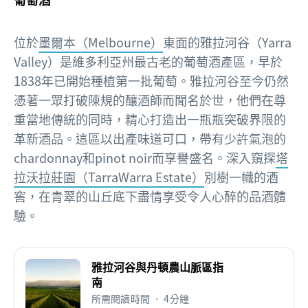
位於
墨爾本（Melbourne）
東面的雅拉河谷（Yarra
Valley）是維多利亞州最古老的葡萄酒產區，早於
1838年已開始種植第一批葡萄。雅拉河谷至今仍然
憑著一眾打破陳規的釀酒師而聞名於世，他們在尊
重當地傳統的同時，精心打造出一瓶瓶突破界限的
革新酒品。這區以出產味道可口，帶有少許氣泡的
chardonnay和pinot noir而享譽盛名。深入窺探
塔
拉沃拉莊園（TarraWarra Estate）
別樹一幟的酒
窖，在青翠的山丘底下盡情享受令人心醉的品酒體
驗。
雅拉河谷與丹頓農山脈區指
南
所需閱讀時間 • 4分鐘