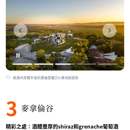
南澳州菲爾半島的黛倫堡魔方©澳洲旅遊局
3
麥拿倫谷
精彩之處：酒體豐厚的shiraz和grenache葡萄酒