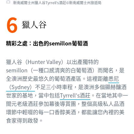
新南威爾士州獵人谷Tyrrell′s酒莊©新南威爾士州旅遊局
6
獵人谷
精彩之處：出色的semillon葡萄酒
獵人谷（Hunter Valley）以出產獨特的
semillon（一種口感清爽的白葡萄酒）而聞名，是
全澳洲歷史最悠久的葡萄酒產區。這裡距離
悉尼
（Sydney）
不足三小時車程，是澳洲多個顯赫釀酒
世家的基地，當中包括
Tyrrell′s酒莊
。在當地其中一
間元老級酒莊參加幕後導賞團，整個高級私人品酒
環節中輕啜的每一口香醇美酒，都能讓您內裡的美
食家得到啟發。