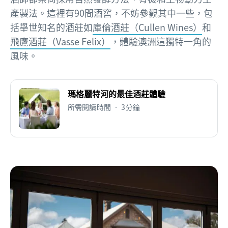
產製法。這裡有90間酒窖，不妨參觀其中一些，包
括舉世知名的酒莊如
庫倫酒莊（Cullen Wines）
和
飛鷹酒莊（Vasse Felix）
，體驗澳洲這獨特一角的
風味。
瑪格麗特河的最佳酒莊體驗
所需閱讀時間 • 3分鐘