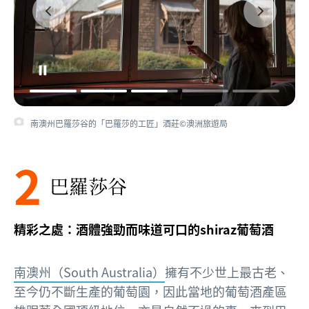
南澳州巴羅莎谷的「巴羅莎的工匠」酒莊©澳洲旅遊局
2
巴羅莎谷
精彩之處：酒體強勁而味道可口的shiraz葡萄酒
南澳州（South Australia）
擁有不少世上最古老、
至今仍不斷生產的葡萄園，因此當地的葡萄酒產區