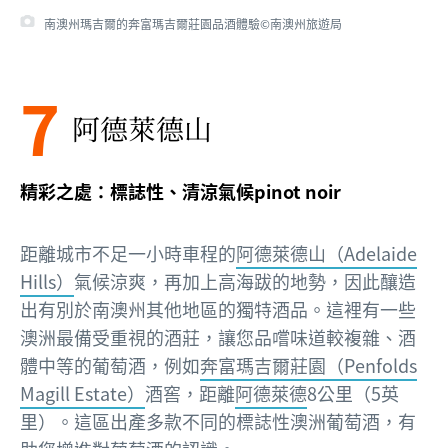
南澳州瑪吉爾的奔富瑪吉爾莊園品酒體驗©南澳州旅遊局
7
阿德萊德山
精彩之處：標誌性、清涼氣候pinot noir
距離城市不足一小時車程的
阿德萊德山（Adelaide
Hills）
氣候涼爽，再加上高海跋的地勢，因此釀造
出有別於南澳州其他地區的獨特酒品。這裡有一些
澳洲最備受重視的酒莊，讓您品嚐味道較複雜、酒
體中等的葡萄酒，例如
奔富瑪吉爾莊園（Penfolds
Magill Estate）
酒窖，距離
阿德萊德
8公里（5英
里）。這區出產多款不同的標誌性澳洲葡萄酒，有