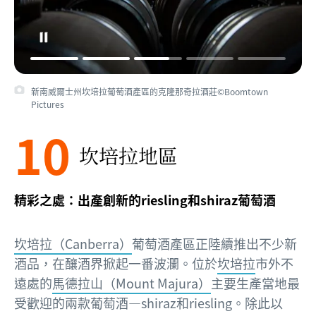
新南威爾士州坎培拉葡萄酒產區的克隆那奇拉酒莊©Boomtown
Pictures
10
坎培拉地區
精彩之處：出產創新的riesling和shiraz葡萄酒
坎培拉（Canberra）
葡萄酒產區正陸續推出不少新
酒品，在釀酒界掀起一番波瀾。位於
坎培拉
市外不
遠處的
馬德拉山（Mount Majura）
主要生產當地最
受歡迎的兩款葡萄酒—shiraz和riesling。除此以