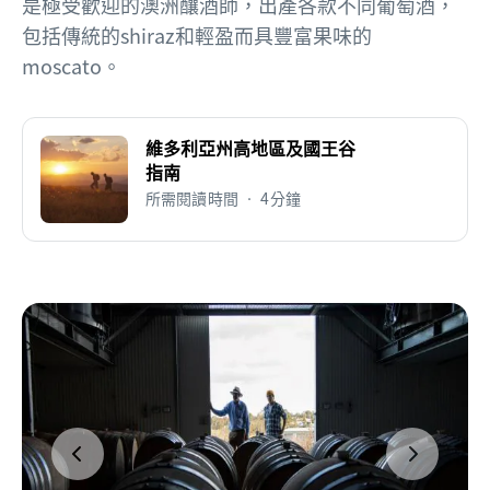
是極受歡迎的澳洲釀酒師，出產各款不同葡萄酒，
包括傳統的shiraz和輕盈而具豐富果味的
moscato。
維多利亞州高地區及國王谷
指南
所需閱讀時間 • 4分鐘