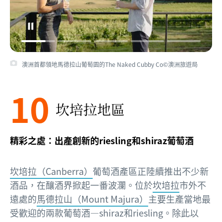
澳洲首都領地馬德拉山葡萄園的The Naked Cubby Co©澳洲旅遊局
10
坎培拉地區
精彩之處：出產創新的riesling和shiraz葡萄酒
坎培拉（Canberra）
葡萄酒產區正陸續推出不少新
酒品，在釀酒界掀起一番波瀾。位於
坎培拉
市外不
遠處的
馬德拉山（Mount Majura）
主要生產當地最
受歡迎的兩款葡萄酒—shiraz和riesling。除此以