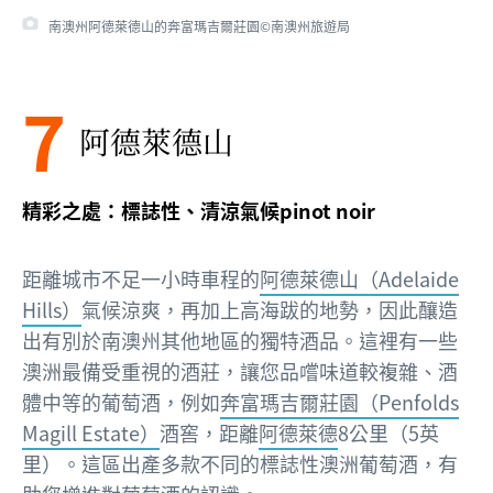
南澳州阿德萊德山的奔富瑪吉爾莊園©南澳州旅遊局
7
阿德萊德山
精彩之處：標誌性、清涼氣候pinot noir
距離城市不足一小時車程的
阿德萊德山（Adelaide
Hills）
氣候涼爽，再加上高海跋的地勢，因此釀造
出有別於南澳州其他地區的獨特酒品。這裡有一些
澳洲最備受重視的酒莊，讓您品嚐味道較複雜、酒
體中等的葡萄酒，例如
奔富瑪吉爾莊園（Penfolds
Magill Estate）
酒窖，距離
阿德萊德
8公里（5英
里）。這區出產多款不同的標誌性澳洲葡萄酒，有