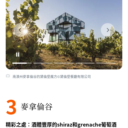
南澳州麥拿倫谷的黛倫堡魔方©黛倫堡餐廳有限公司
3
麥拿倫谷
精彩之處：酒體豐厚的shiraz和grenache葡萄酒