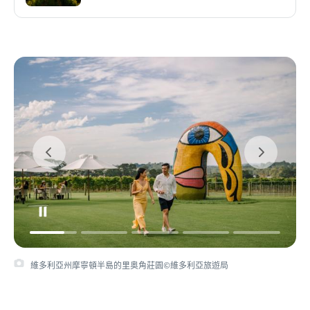
維多利亞州摩寧頓半島的里奥角莊園©維多利亞旅遊局