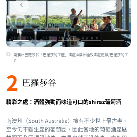
南澳州巴羅莎谷「巴羅莎的工匠」酒莊©澳洲極致酒莊體驗/巴羅莎的工
匠
2
巴羅莎谷
精彩之處：酒體強勁而味道可口的shiraz葡萄酒
南澳州（South Australia）
擁有不少世上最古老、
至今仍不斷生產的葡萄園，因此當地的葡萄酒產區