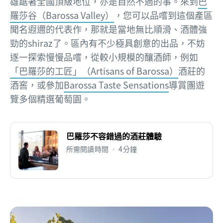
雄踞著全國頂級地位，亦是自然不過的事。來到
巴
羅莎谷（Barossa Valley）
，您可以品嚐到這個產區
聞名遐邇的代表作，那就是當地無比順滑、酒體強
勁的shiraz了。區內有不少極具創意的出品，不妨
逐一探索慢慢品嚐，從較小規模的釀酒師，例如
「巴羅莎的工匠」（Artisans of Barossa）
酒莊的
酒窖，或參加
Barossa Taste Sensations
導賞團遊
覽多個精選葡萄園。
巴羅莎不容錯過的酒莊體驗
所需閱讀時間 • 4分鐘