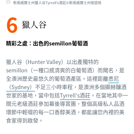
新南威爾士州獵人谷Tyrrell′s酒莊©新南威爾士州旅遊局
6
獵人谷
精彩之處：出色的semillon葡萄酒
獵人谷（Hunter Valley）以出產獨特的
semillon（一種口感清爽的白葡萄酒）而聞名，是
全澳洲歷史最悠久的葡萄酒產區。這裡距離
悉尼
（Sydney）
不足三小時車程，是澳洲多個顯赫釀酒
世家的基地，當中包括
Tyrrell′s酒莊
。在當地其中一
間元老級酒莊參加幕後導賞團，整個高級私人品酒
環節中輕啜的每一口香醇美酒，都能讓您內裡的美
食家得到啟發。