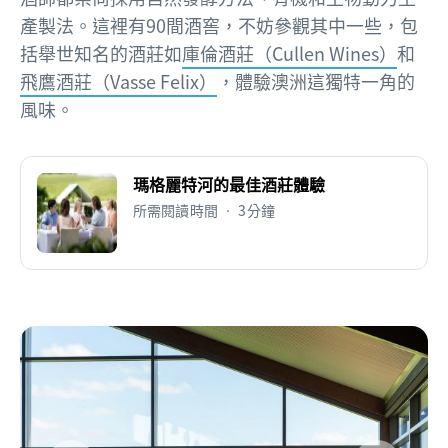
產製法。這裡有90間酒窖，不妨參觀其中一些，包
括舉世知名的酒莊如
庫倫酒莊（Cullen Wines）
和
飛鷹酒莊（Vasse Felix）
，體驗澳洲這獨特一角的
風味。
瑪格麗特河的最佳酒莊體驗
所需閱讀時間 • 3分鐘