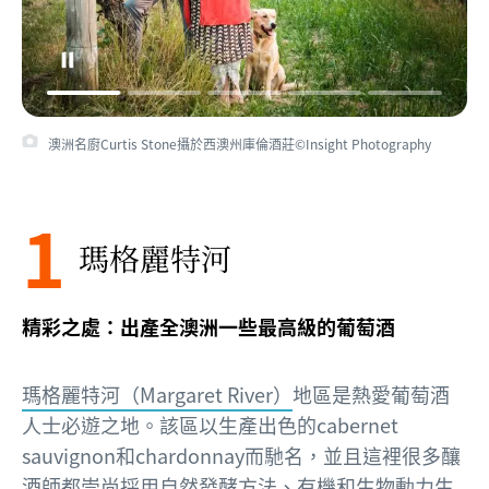
西澳州瑪格麗特河的飛鷹酒莊©Vasse Felix
1
瑪格麗特河
精彩之處：出產全澳洲一些最高級的葡萄酒
瑪格麗特河（Margaret River）
地區是熱愛葡萄酒
人士必遊之地。該區以生產出色的cabernet
sauvignon和chardonnay而馳名，並且這裡很多釀
酒師都崇尚採用自然發酵方法、有機和生物動力生