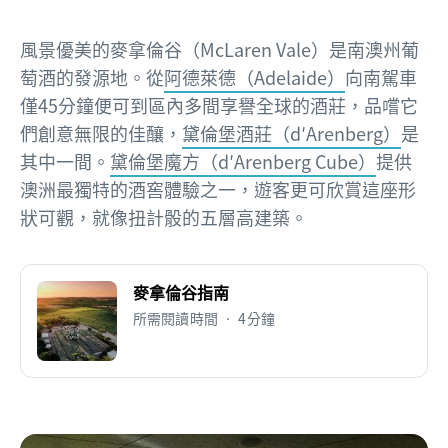
風景優美的麥拿倫谷（McLaren Vale）是南澳州葡
萄酒的發源地。從
阿德萊德（Adelaide）
向南駕車
僅45分鐘便可到區內多間享譽全球的酒莊，品嚐它
們創意無限的佳釀，
黛倫堡酒莊（d′Arenberg）
是
其中一間。
黛倫堡魔方（d′Arenberg Cube）
提供
澳洲最獨特的酒窖體驗之一，遊客更可欣賞這座形
狀可觀，就像扭計骰的五層高建築。
麥拿倫谷指南
所需閱讀時間 • 4分鐘