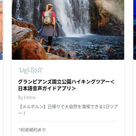
グランピアンズ国立公園ハイキングツアー＜
日本語音声ガイドアプリ＞
By Veltra
【メルボルン】日帰りで大自然を満喫できる1日ツア
ー！
*利用規約あり