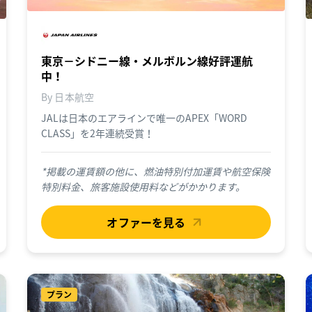
東京－シドニー線・メルボルン線好評運航
中！
By 日本航空
JALは日本のエアラインで唯一のAPEX「WORD
CLASS」を2年連続受賞！
*掲載の運賃額の他に、燃油特別付加運賃や航空保険
特別料金、旅客施設使用料などがかかります。
オファーを見る
プラン