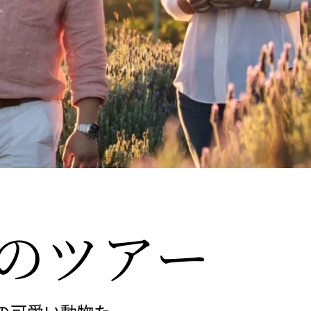
の
​ツアー