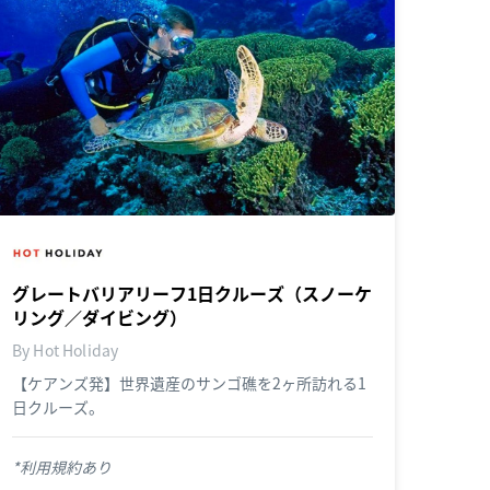
グレートバリアリーフ1日クルーズ（スノーケ
リング／ダイビング）
By Hot Holiday
【ケアンズ発】世界遺産のサンゴ礁を2ヶ所訪れる1
日クルーズ。
*利用規約あり