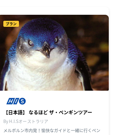
プラン
【日本語】 なるほど ザ・ペンギンツアー
By H.I.Sオーストラリア
メルボルン市内発！愉快なガイドと一緒に行くペン