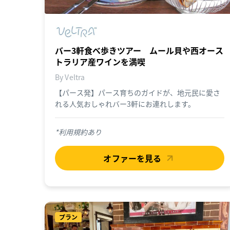
バー3軒食べ歩きツアー ムール貝や西オース
トラリア産ワインを満喫
By Veltra
【パース発】パース育ちのガイドが、地元民に愛さ
れる人気おしゃれバー3軒にお連れします。
*利用規約あり
オファーを見る
プラン