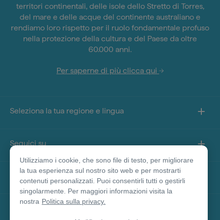
territori continentali, delle isole dello Stretto di Torres,
del mare e delle acque del continente australiano e
rendiamo loro rispetto per il ruolo fondamentale profuso
nella protezione della cultura e del Paese da oltre
60.000 anni.
Per saperne di più clicca qui
Seleziona la tua regione e lingua
Seguici su
Utilizziamo i cookie, che sono file di testo, per migliorare
la tua esperienza sul nostro sito web e per mostrarti
Informazioni sul sito
contenuti personalizzati. Puoi consentirli tutti o gestirli
singolarmente. Per maggiori informazioni visita la
nostra
Politica sulla privacy.
Altri siti