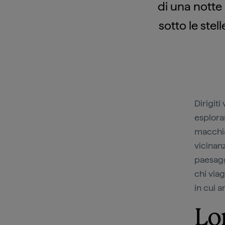
di una notte
sotto le stel
Dirigiti
esplorar
macchia
vicinan
paesagg
chi via
in cui a
Lo