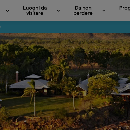
Luoghi da
Da non
Prog
visitare
perdere
y