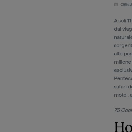
Cliffsi
A soli 1
dai via
natural
sorgent
alte pa
milione 
esclusi
Penteco
safari de
motel, 
75 Cool
Ho