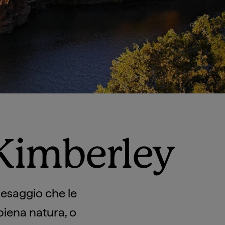
 Kimberley
aesaggio che le
 piena natura, o