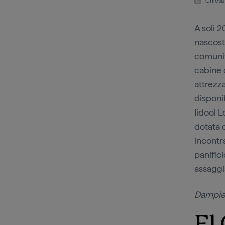
Chiesa
A soli 
nascost
comunit
cabine 
attrezz
disponi
Iidool 
dotata d
incontra
panific
assaggia
Dampie