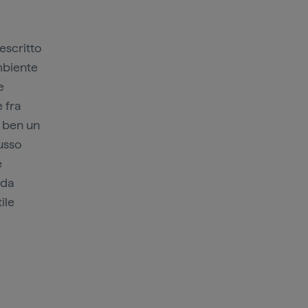
Descritto
ambiente
e
 fra
i ben un
lusso
e
 da
ile