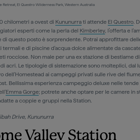
de Retreat, El Questro Wilderness Park, Western Australia
10 chilometri a ovest di
Kununurra
ti attende
El Questro
. 
ggiatori esperti come la perla del
Kimberley
, l’offerta e l'
e di questo posto è sorprendente. Potrai approfittare dell
i termali e di piscine d'acqua dolce alimentate da cascate
reti rocciose. Non male per una ex stazione di bestiame d
di acri. Le tipologie di sistemazione sono molteplici, dal 
vo dell'Homestead ai campeggi privati sulle rive del fium
st. Bellissima esperienza campeggio deluxe nelle tende
ll'
Emma Gorge
; potrete anche optare per le camere in st
adatte a coppie e gruppi nella Station.
ibah Drive, Kununurra
me Valley Station