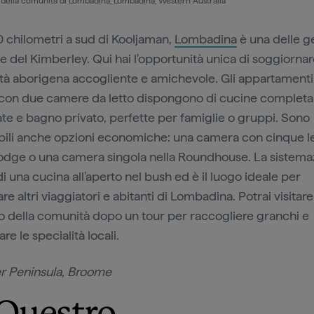
 della comunità di Lombadina, Lombadina, Western Australia
20 chilometri a sud di Kooljaman,
Lombadina
è una delle
e del Kimberley. Qui hai l'opportunità unica di soggiornar
à aborigena accogliente e amichevole. Gli appartamenti 
con due camere da letto dispongono di cucine complet
ate e bagno privato, perfette per famiglie o gruppi. Sono
bili anche opzioni economiche: una camera con cinque let
Lodge o una camera singola nella Roundhouse. La sistema
i una cucina all'aperto nel bush ed è il luogo ideale per
re altri viaggiatori e abitanti di Lombadina. Potrai visitare 
io della comunità dopo un tour per raccogliere granchi e
re le specialità locali.
r Peninsula, Broome