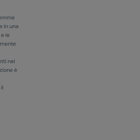
 gemme
e in una
e le
amente
ti nel
zione è
il