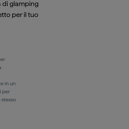
a di glamping
tto per il tuo
er
a
e in un
i per
 stesso