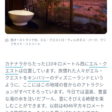
西オーストラリア州、エル・クエストロ・ウィルダネス・パーク、クリ
フサイド・リトリート
カナナラ
からたった110キロメートル西に
エル・ク
エスト
は位置しています。旅慣れた人々がエル・
クエストを
キンバリー
のディズニーランドという
ように、ここにはこの地域の昔からのアトラクシ
ョンがすべてそろっています。今日では温泉、豊富
な滝の水を注いだプール、雲にそびえる絶壁を楽
しむことができます。以前は4046平方キロメート