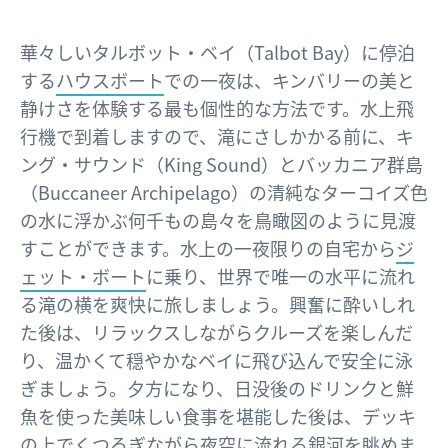
華々しいタルボット・ベイ（Talbot Bay）に停泊
する
ハウスボート
での一夜は、キンバリーの美と
静けさを体験する最も個性的な方法です。水上飛
行機で到着しますので、滝にさしかかる前に、キ
ング・サウンド（King Sound）とバッカニア群島
（Buccaneer Archipelago）の清純なターコイズ色
の水に浮かぶ何千もの島々を鳥瞰図のように見渡
すことができます。水上の一夜限りの自宅から
ジ
ェット・ボート
に乗り、世界で唯一の水平に流れ
る滝の横を爽快に旅しましょう。興奮に酔いしれ
た後は、リラックスしながらクルーズを楽しんだ
り、温かくて穏やかなベイに飛び込んで安全に泳
ぎましょう。夕方になり、日没後のドリンクと鮮
魚を使った美味しい食事を堪能した後は、デッキ
の上でくつろぎながら夜空に流れる銀河を眺めま