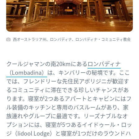
西オーストラリア州、ロンバディナ、ロンバディナ・コミュニティ教会
クールジャマンの南20kmにある
ロンバディナ
（Lombadina）
は、キンバリーの秘境です。ここ
では、フレンドリーな先住民アボリジニが歓迎す
るコミュニティに滞在できる珍しいチャンスがあ
ります。寝室が2つあるアパートとキャビンにはフ
ル装備のキッチンと専用のバスルームがあり、家
族連れやグループに最適です。リーズナブルなオ
プションには、寝室が5つあるイイドゥール・ロッ
ジ（Iidool Lodge）と寝室が1つだけのラウンドハ