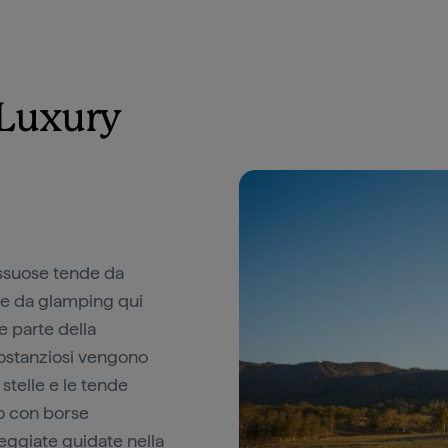
 Luxury
ussuose tende da
de da glamping qui
e parte della
 sostanziosi vengono
 stelle e le tende
to con borse
seggiate guidate nella