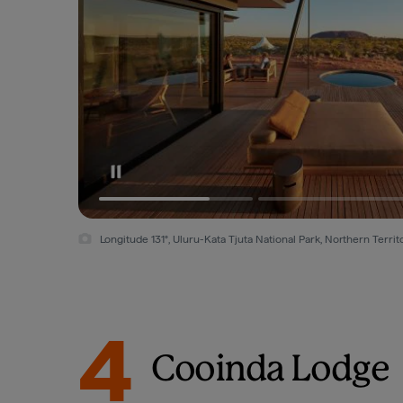
Longitude 131°, Uluru-Kata Tjuta National Park, Northern Territo
4
Cooinda Lodge