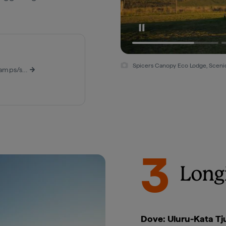
Spicers Canopy Eco Lodge, Scenic
https://spicersretreats.com/bushcamps/spicers-canopy-luxury-tents/
3
Longi
Dove: Uluru-Kata Tju