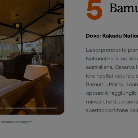
5
Bamu
Dove: Kakadu Nation
La sorprendente piana
National Park, ospita 
australiana. Osserva i 
loro habitat naturale 
Bamurru Plains. Il ca
oppure è raggiungibi
minuti che ti consenti
spettacolari zone pa
y © Shaana McNaught