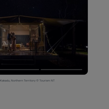
i Kakadu, Northern Territory © Tourism NT