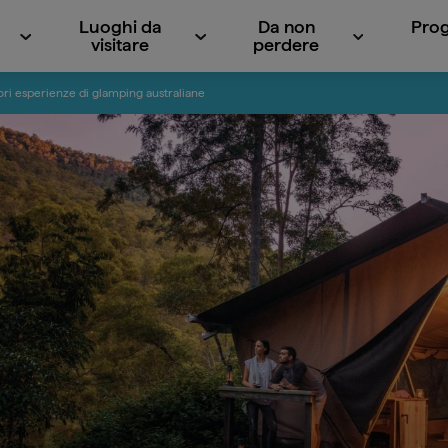
Luoghi da
Da non
Prog
visitare
perdere
ori esperienze di glamping australiane