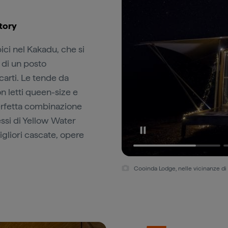
tory
ci nel Kakadu, che si
 di un posto
carti. Le tende da
n letti queen-size e
perfetta combinazione
essi di Yellow Water
igliori cascate, opere
Cooinda Lodge, nelle vicinanze d