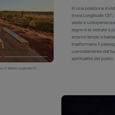
In una posizione invid
trova Longitude 131°, 
stelle e un'esperienza
legno e le vetrate a 
enormi tende a balda
trasformano il paesag
comodamente dal tuo l
spiritualità del posto.
ry © Baillies Longitude 131