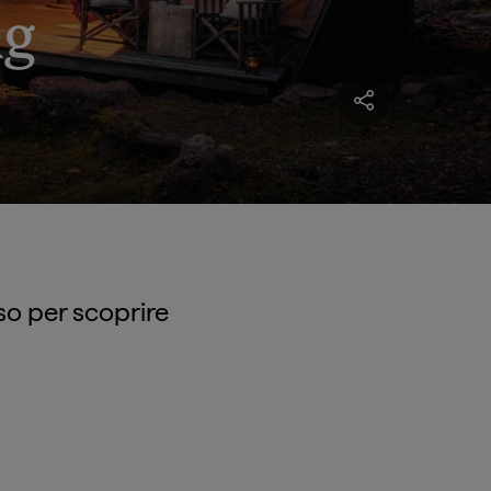
ng
so per scoprire