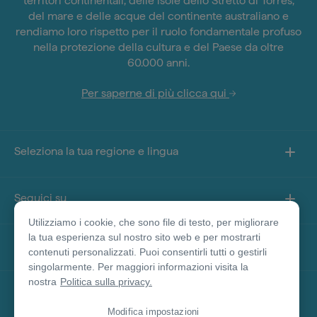
territori continentali, delle isole dello Stretto di Torres,
del mare e delle acque del continente australiano e
rendiamo loro rispetto per il ruolo fondamentale profuso
nella protezione della cultura e del Paese da oltre
60.000 anni.
Per saperne di più clicca qui
Seleziona la tua regione e lingua
Seguici su
Utilizziamo i cookie, che sono file di testo, per migliorare
la tua esperienza sul nostro sito web e per mostrarti
Informazioni sul sito
contenuti personalizzati. Puoi consentirli tutti o gestirli
singolarmente. Per maggiori informazioni visita la
nostra
Politica sulla privacy.
Altri siti
Modifica impostazioni