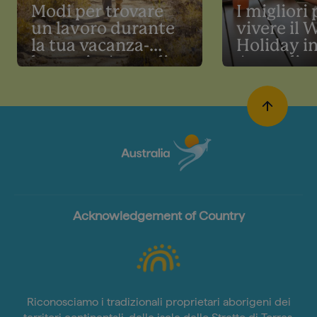
Modi per trovare
I migliori 
un lavoro durante
vivere il 
la tua vacanza-
Holiday i
lavoro in Australia
Australia
Acknowledgement of Country
Riconosciamo i tradizionali proprietari aborigeni dei