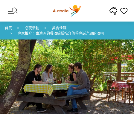
跳至內容
跳至頁尾導覽
首頁
必玩活動
美食佳釀
專家推介：由澳洲的餐酒編輯推介值得專誠光顧的酒吧