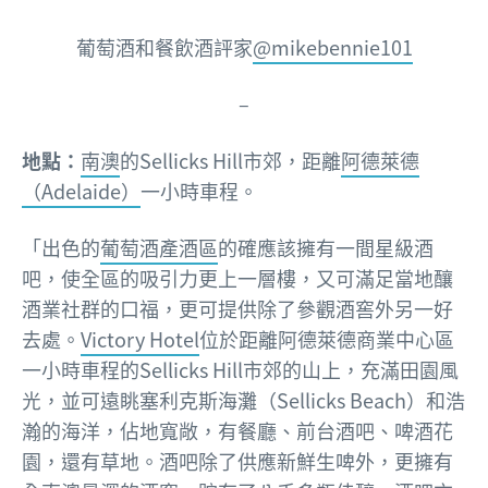
葡萄酒和餐飲酒評家
@mikebennie101
–
地點：
南澳
的Sellicks Hill市郊，距離
阿德萊德
（Adelaide）
一小時車程。
「出色的
葡萄酒產酒區
的確應該擁有一間星級酒
吧，使全區的吸引力更上一層樓，又可滿足當地釀
酒業社群的口福，更可提供除了參觀酒窖外另一好
去處。
Victory Hotel
位於距離阿德萊德商業中心區
一小時車程的Sellicks Hill市郊的山上，充滿田園風
光，並可遠眺塞利克斯海灘（Sellicks Beach）和浩
瀚的海洋，佔地寬敞，有餐廳、前台酒吧、啤酒花
園，還有草地。酒吧除了供應新鮮生啤外，更擁有