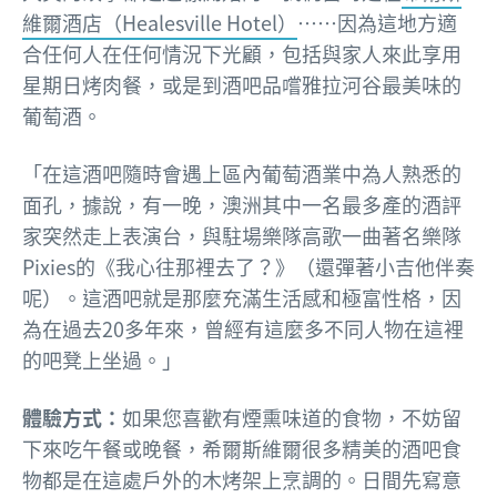
維爾酒店（Healesville Hotel）
……因為這地方適
合任何人在任何情況下光顧，包括與家人來此享用
星期日烤肉餐，或是到酒吧品嚐雅拉河谷最美味的
葡萄酒。
「在這酒吧隨時會遇上區內葡萄酒業中為人熟悉的
面孔，據說，有一晚，澳洲其中一名最多產的酒評
家突然走上表演台，與駐場樂隊高歌一曲著名樂隊
Pixies的《我心往那裡去了？》（還彈著小吉他伴奏
呢）。這酒吧就是那麼充滿生活感和極富性格，因
為在過去20多年來，曾經有這麼多不同人物在這裡
的吧凳上坐過。」
體驗方式：
如果您喜歡有煙熏味道的食物，不妨留
下來吃午餐或晚餐，希爾斯維爾很多精美的酒吧食
物都是在這處戶外的木烤架上烹調的。日間先寫意