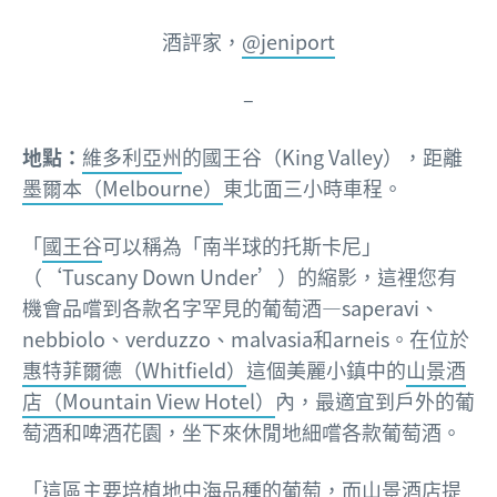
酒評家，
@jeniport
–
地點：
維多利亞州
的國王谷（King Valley），距離
墨爾本（Melbourne）
東北面三小時車程。
「
國王谷
可以稱為「南半球的托斯卡尼」
（‘Tuscany Down Under’）的縮影，這裡您有
機會品嚐到各款名字罕見的葡萄酒—saperavi、
nebbiolo、verduzzo、malvasia和arneis。在位於
惠特菲爾德（Whitfield）
這個美麗小鎮中的
山景酒
店（Mountain View Hotel）
內，最適宜到戶外的葡
萄酒和啤酒花園，坐下來休閒地細嚐各款葡萄酒。
「這區主要培植地中海品種的葡萄，而山景酒店提