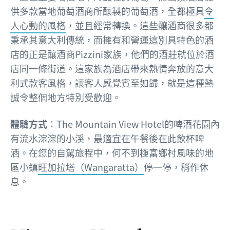
供多款當地葡萄酒商所釀製的葡萄酒，全都極具
令
人心動的風格
，並且經常轉換。這些釀酒商很多都
秉承其意大利傳統，而擁有和營運這別具特色的酒
店的正是釀酒商Pizzini家族，他們的酒莊就位於酒
店同一條街道。這家族為酒店帶來熱情奔放的意大
利式款客風格，讓客人感覺賓至如歸，就是這種熱
誠令整個地方特別受歡迎。
體驗方式
：The Mountain View Hotel的啤酒花園內
有流水淙淙的小溪，最適宜在午餐後在此飲杯啤
酒。在您的自駕旅程中，何不到極富鄉村風味的地
區小鎮
旺加拉塔（Wangaratta）
停一停，稍作休
息。