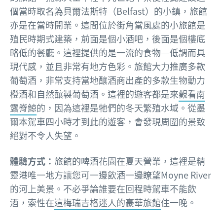
個當時取名為貝爾法斯特（Belfast）的小鎮，旅館
亦是在當時開業。這間位於街角當風處的小旅館是
殖民時期式建築，前面是個小酒吧，後面是個樓底
略低的餐廳。這裡提供的是一流的食物—低調而具
現代感，並且非常有地方色彩。旅館大力推廣多款
葡萄酒，非常支持當地釀酒商出產的多款生物動力
橙酒和自然釀製葡萄酒。這裡的遊客都是來
觀看南
露脊鯨
的，因為這裡是牠們的冬天繁殖水域。從墨
爾本駕車四小時才到此的遊客，會發現周圍的景致
絕對不令人失望。
體驗方式：
旅館的啤酒花園在夏天營業，這裡是精
靈港唯一地方讓您可一邊飲酒一邊瞭望Moyne River
的河上美景。不必爭論誰要在回程時駕車不能飲
酒，索性在
這梅瑞吉格迷人的豪華旅館
住一晚。