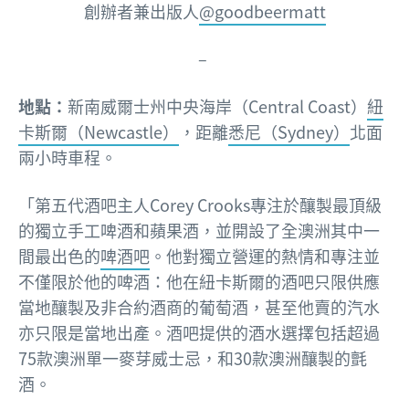
創辦者兼出版人
@goodbeermatt
–
地點：
新南威爾士州中央海岸（Central Coast）
紐
卡斯爾（Newcastle）
，距離
悉尼（Sydney）
北面
兩小時車程。
「第五代酒吧主人Corey Crooks專注於釀製最頂級
的獨立手工啤酒和蘋果酒，並開設了全澳洲其中一
間最出色的
啤酒吧
。他對獨立營運的熱情和專注並
不僅限於他的啤酒：他在紐卡斯爾的酒吧只限供應
當地釀製及非合約酒商的葡萄酒，甚至他賣的汽水
亦只限是當地出產。酒吧提供的酒水選擇包括超過
75款澳洲單一麥芽威士忌，和30款澳洲釀製的氈
酒。