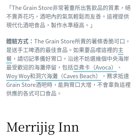
「The Grain Store非常著重所出售飲品的質素，絕
不賣弄花巧，酒吧內的氣氛輕鬆而友善。這裡提供
現代化酒吧食品，製作水準極高。」
體驗方式：
The Grain Store所賣的薯條香脆可口，
是送手工啤酒的最佳食品。如果要品嚐這裡的
主
餐
，請切記準備好胃口。沿途不妨選幾個中央海岸
最受歡迎的海灘停留，包括
亞弗卡（Avoca）
、
Woy Woy
和
洞穴海灘（Caves Beach）
，務求抵達
Grain Store酒吧時，能夠胃口大增，不會辜負這裡
供應的各式可口食品。
Merrijig Inn