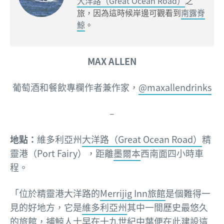
大洋路（Great Ocean Road）
之
旅，因為這時候岸邊可觀看到
南露脊
鯨
。
MAX ALLEN
葡萄酒和餐飲專欄作者兼作家，
@maxallendrinks
–
地點：
維多利亞州
大洋路（Great Ocean Road）
精
靈港（Port Fairy），距離
墨爾本
西南面四小時車
程。
「位於精靈港大洋路的
Merrijig Inn旅館
是個難得一
見的好地方，它是
維多利亞州
其中一間歷史最悠久
的旅館，捕鯨人士早在十九世紀中葉便在此建設這