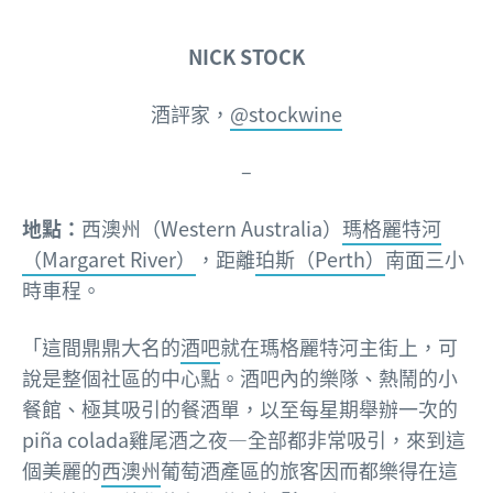
NICK STOCK
酒評家，
@stockwine
–
地點：
西澳州（Western Australia）
瑪格麗特河
（Margaret River）
，距離
珀斯（Perth）
南面三小
時車程。
「這間鼎鼎大名的
酒吧
就在瑪格麗特河主街上，可
說是整個社區的中心點。酒吧內的樂隊、熱鬧的小
餐館、極其吸引的餐酒單，以至每星期舉辦一次的
piña colada雞尾酒之夜—全部都非常吸引，來到這
個美麗的
西澳州
葡萄酒產區的旅客因而都樂得在這