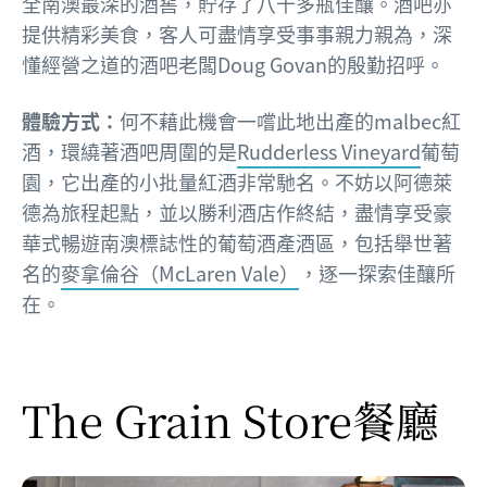
全南澳最深的酒窖，貯存了八千多瓶佳釀。酒吧亦
提供精彩美食，客人可盡情享受事事親力親為，深
懂經營之道的酒吧老闆Doug Govan的殷勤招呼。
體驗方式：
何不藉此機會一嚐此地出產的malbec紅
酒，環繞著酒吧周圍的是
Rudderless Vineyard
葡萄
園，它出產的小批量紅酒非常馳名。不妨以阿德萊
德為旅程起點，並以勝利酒店作終結，盡情享受豪
華式暢遊南澳標誌性的葡萄酒產酒區，包括舉世著
名的
麥拿倫谷（McLaren Vale）
，逐一探索佳釀所
在。
The Grain Store餐廳