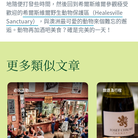
地隨便打發些時間，然後回到希爾斯維爾參觀極受
歡迎的
希爾斯維爾野生動物保護區（Healesville
Sanctuary）
，與
澳洲最可愛的動物
來個難忘的邂
逅。動物再加酒吧美食？確是完美的一天！
更多類似文章
必玩活動
旅遊及行程