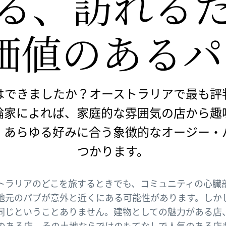
る、
​訪れる
​
​価値の
​ある
​
はできましたか？オーストラリアで最も評
論家によれば、家庭的な雰囲気の店から趣
、あらゆる好みに合う象徴的なオージー・
つかります。
トラリアのどこを旅するときでも、コミュニティの心臓
地元のパブが意外と近くにある可能性があります。しか
同じということありません。建物としての魅力がある店
のある店、その土地ならではのもてなしで人気のある店