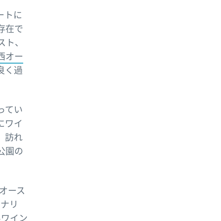
リートに
存在で
スト、
西オー
良く過
ってい
にワイ
、訪れ
公園の
南オース
イナリ
いワイン