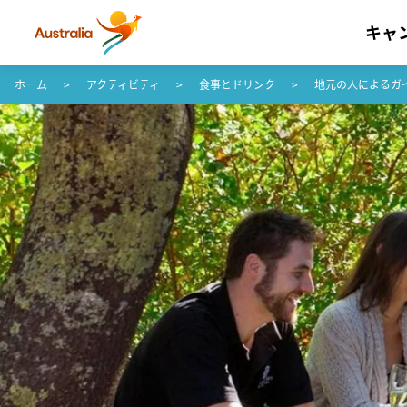
キャ
コンテンツへスキップ
フッターナビゲーションへスキップ
ホーム
アクティビティ
食事とドリンク
地元の人によるガ