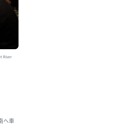
River
南へ車