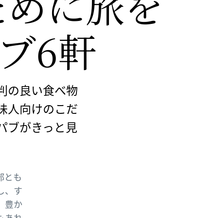
ために
​旅を
パブ6軒
判の良い食べ物
味人向けのこだ
パブがきっと見
部とも
し、す
、豊か
もあれ