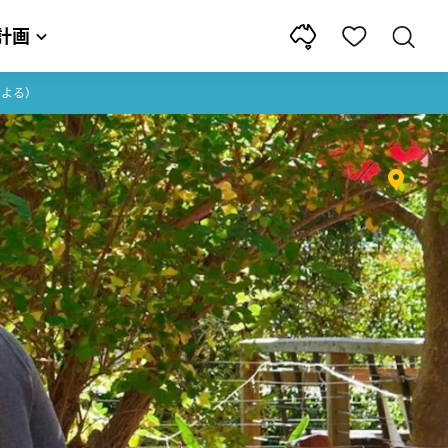
計画
による）