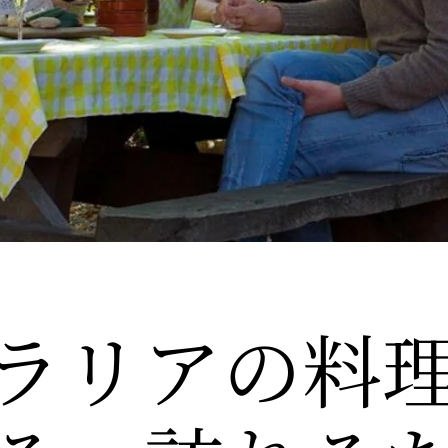
ラリアの
​料