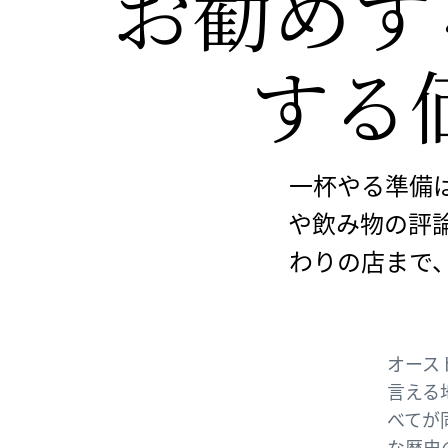
お勧めす
する
一杯やる準備
や飲み物の評
わりの店まで
オース
言える
べてが
な歴史