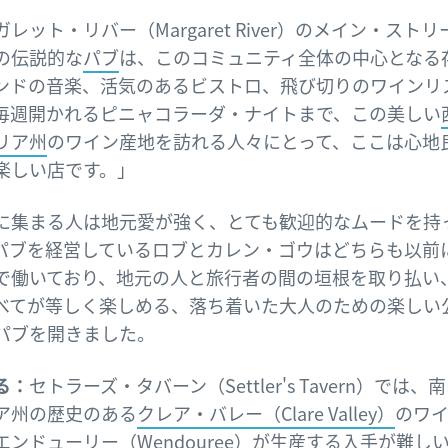
レット・リバー（Margaret River）のメイン・スト
の伝説的な
パブ
は、このコミュニティ全体の中心となる
ンドの音楽、活気のあるビストロ、飛び切りのワインリ
毎週開かれるピニャコラーダ・ナイトまで、この美しい
リア州
のワイン産地を訪れる人々にとって、ここは心地
楽しい店です。」
に集まる人は地元愛が強く、とても歓迎的なムードを持
パブを経営しているロブとカレン・ゴウはどちらも以前
で働いており、地元の人と旅行者の間の垣根を取り払い
べてが等しく楽しめる、落ち着いた大人のための楽しい
パブを開きました。
る：
セトラーズ・タバーン（Settler's Tavern）では、
ア州の歴史のある
クレア・バレー（Clare Valley）
のワ
エンドューリー（Wendouree）が生産する入手が難し