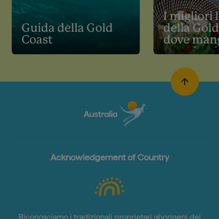
I migliori 
Guida della Gold
della Gol
Coast
dove man
spendend
Acknowledgement of Country
Riconosciamo i tradizionali proprietari aborigeni dei