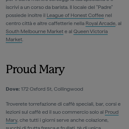
iscrivi a un corso da barista. Il locale del "Padre"
possiede inoltre il
League of Honest Coffee
nel
centro città e altre caffetterie nella
Royal Arcade
, al
South Melbourne Market
e al
Queen Victoria
Market
.
Proud Mary
Dove:
172 Oxford St, Collingwood
Troverete torrefazione di caffè speciali, bar, corsi e
lezioni sul caffè ed il suo commercio solo al
Proud
Mary
, che tutti i giorni serve anche colazione,
succhi di frutta fresca e frullati, tè di unica