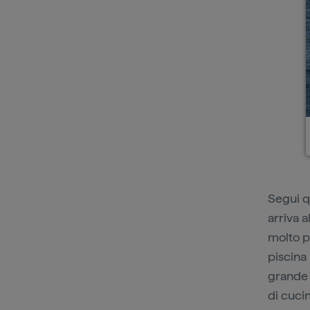
Segui q
arriva a
molto p
piscina
grande 
di cucin