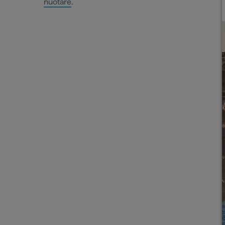
nuotare
.