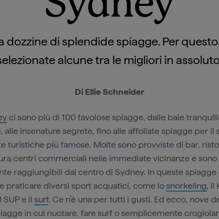
Sydney
 dozzine di splendide spiagge. Per quest
selezionate alcune tra le migliori in assoluto
Di Ellie Schneider
ey
ci sono più di 100 favolose spiagge, dalle baie tranquill
, alle insenature segrete, fino alle affollate spiagge per il 
e turistiche più famose. Molte sono provviste di bar, risto
tura centri commerciali nelle immediate vicinanze e sono
nte raggiungibili dal centro di Sydney. In queste spiagge
le praticare diversi sport acquatici, come lo
snorkeling
, il
l SUP e il
surf
. Ce n’è una per tutti i gusti. Ed ecco, nove d
piagge in cui nuotare, fare surf o semplicemente crogiolars