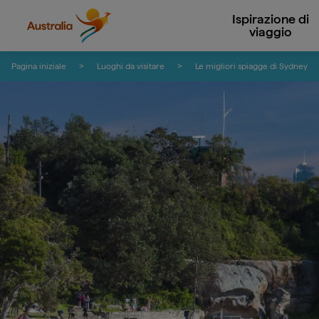
Ispirazione di
viaggio
Salta ai contenuti
Salta alla navigazione delle note
Pagina iniziale
Luoghi da visitare
Le migliori spiagge di Sydney