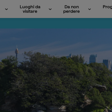
Luoghi da
Da non
Prog
visitare
perdere