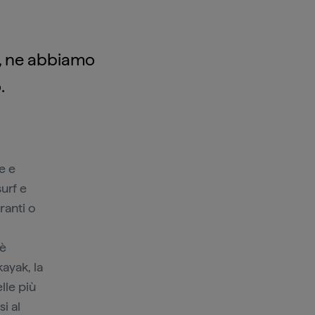
o, ne abbiamo
.
e e
surf e
ranti o
 è
 kayak, la
elle più
i al