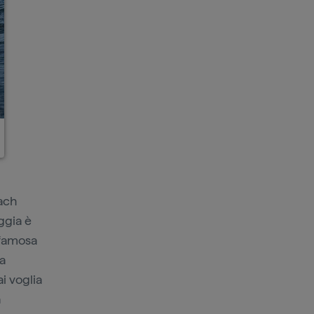
ach
aggia è
 famosa
na
i voglia
a