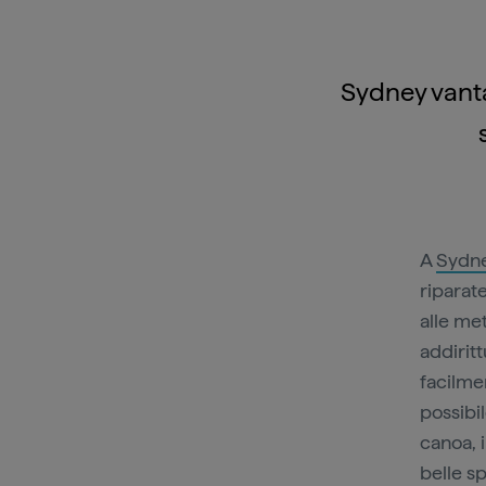
Sydney vanta
A
Sydn
riparate
alle met
addirit
facilme
possibi
canoa, i
belle s