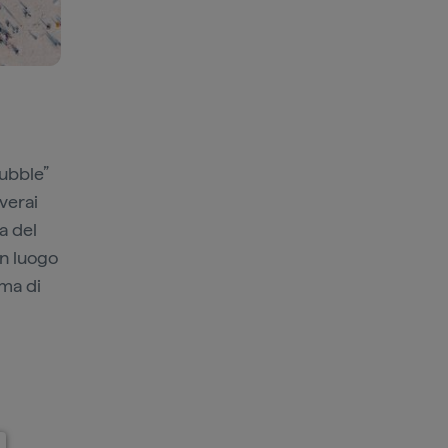
Bubble”
verai
a del
un luogo
ima di