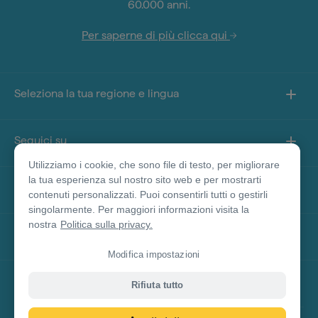
60.000 anni.
Per saperne di più clicca qui
Seleziona la tua regione e lingua
Seguici su
Utilizziamo i cookie, che sono file di testo, per migliorare
la tua esperienza sul nostro sito web e per mostrarti
Informazioni sul sito
contenuti personalizzati. Puoi consentirli tutti o gestirli
singolarmente. Per maggiori informazioni visita la
nostra
Politica sulla privacy.
Altri siti
Modifica impostazioni
Disclaimer prodotto
Rifiuta tutto