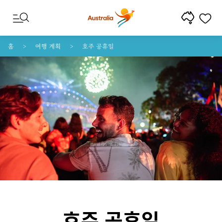
콘텐트로 건너뛰기
꼬리말 내비게이션으로 건너뛰기
홈
여행 계획
호주 공휴일
호주 공휴일