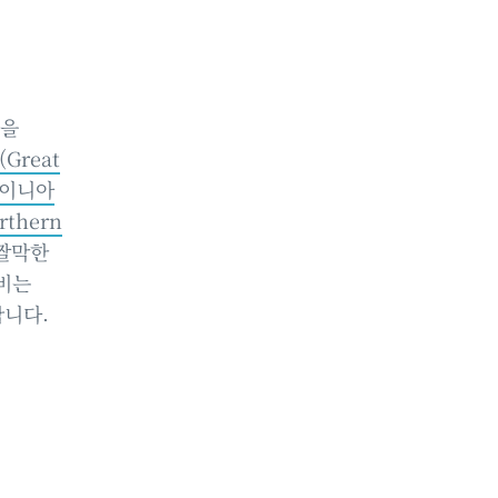
분을
Great
이니아
thern
짤막한
누비는
합니다.