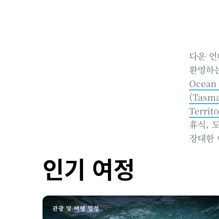
다운 언
환영하는
Ocea
(Tas
Territo
휴식, 
장대한 
인기 여정
관광 및 여행 일정