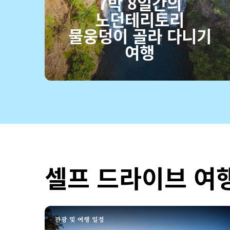
7박 8일간의
노던테리토리
물웅덩이 골라 다니기
여행
셀프 드라이브 여
관광 및 여행 일정