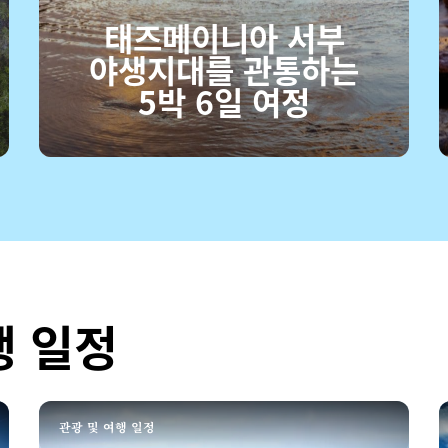
태즈메이니아 서부
야생지대를 관통하는
5박 6일 여정
행 일정
관광 및 여행 일정