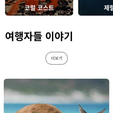
코럴 코스트
제
여행자들 이야기
더보기