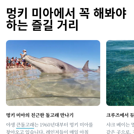
멍키 미아에서 꼭 해봐야
하는 즐길 거리
멍키 미아의 친근한 돌고래 만나기
크루즈에서 
야생
큰돌고래
는 1960년대부터 멍키 미아를
샤크 베이는 
찾아오고 있습니다. 레인저들이 매일 아침
같은 곳으로, 