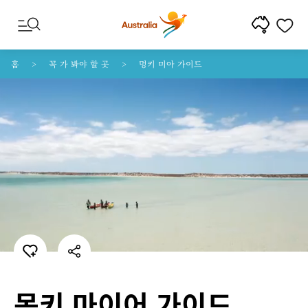
콘텐트로 건너뛰기
꼬리말 내비게이션으로 건너뛰기
홈
꼭 가 봐야 할 곳
멍키 미아 가이드
몽키 마이어 가이드