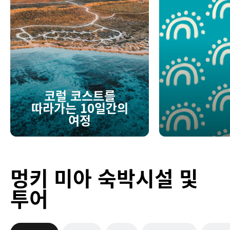
코럴 코스트를
따라가는 10일간의
여정
멍키 미아 숙박시설 및
투어