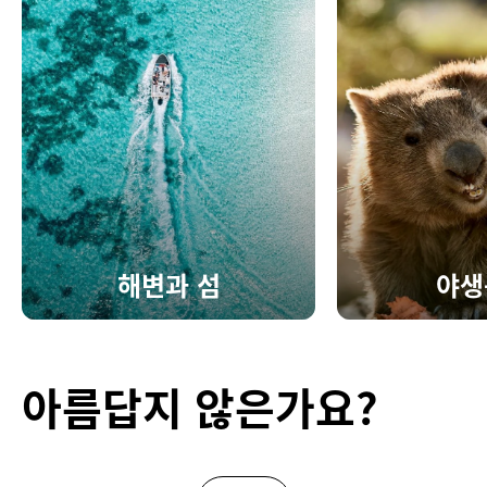
해변과 섬
야생
아름답지 않은가요?