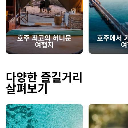
호주 최고의 허니문
호주에서 
여행지
여
다양한 즐길거리
살펴보기