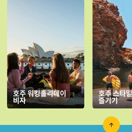
호주 워킹홀리데이
호주 스타일
비자
즐기기