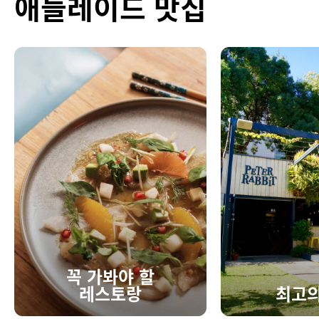
애들레이드 맛집
꼭 가봐야 할
레스토랑
최고의