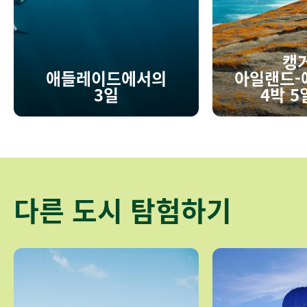
캥
애들레이드에서의
아일랜드‑
3일
4박 5
다른 도시 탐험하기