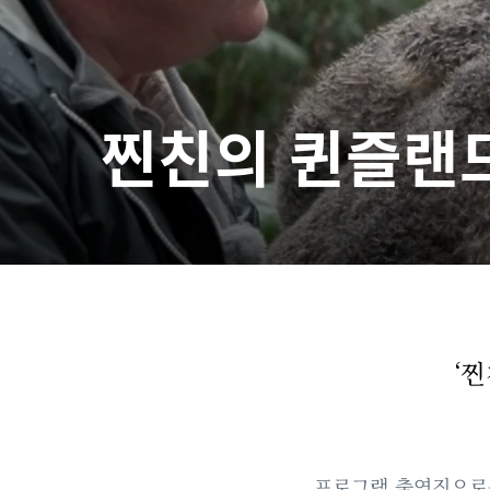
찐친의 퀸즐랜
‘
프로그램 출연진으로는 