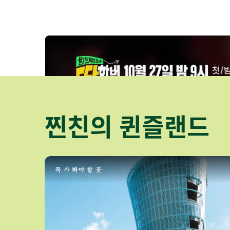
찐친의 퀸즐랜드
꼭 가 봐야 할 곳