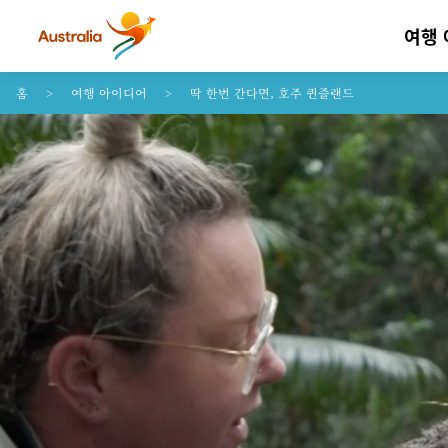
여행
콘텐트로 건너뛰기
꼬리말 내비게이션으로 건너뛰기
홈
여행 아이디어
딱 한번 간다면, 호주 퀸즐랜드