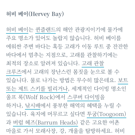
허비 베이(Hervey Bay)
허비 베이
는
퀸즐랜드
의 해안 관광지이기에 물가에
주요 명소가 있어도 놀랍지 않습니다. 허비 베이를
에워싼 주변 바다는 혹등 고래가 이동 루트 중 잔잔한
바다에서 멈추는 지점으로, 고래를 관찰하기에는
최적의 장소로 알려져 있습니다.
고래 관찰
크루즈
에서 고래의 장난스런 몸짓을 눈으로 볼 수
있습니다. 물로 나가는 방법은 무수히 많은데요.
보트
또는 제트 스키를 빌리거나
, 세계적인 다이빙 명소인
울프 록(Wolf Rock)에서
스쿠버 다이빙
을
하거나,
낚시배
에서 풍부한 해역의 혜택을 누릴 수
있습니다. 육지에 머무르고 싶다면
투굼(Toogoom)
과
버럼 헤즈(Barrum Heads)
같은 고요한 어촌
마을로 가서 모래사장, 강, 개울을 탐방하세요. 허비