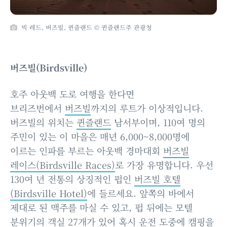
빅 레드, 버즈빌, 퀸즐랜드 © 퀸즐랜드주 관광청
버즈빌(Birdsville)
호주 아웃백 도로 여행을 한다면
브리즈번에서
버즈빌
까지의 루트가 이상적입니다.
버즈빌의 위치는
퀸즐랜드
남서부이며, 110여 명의
주민이 있는 이 마을은 매년 6,000~8,000명에
이르는 인파를 부르는 아웃백 경마대회
버즈빌
레이스(Birdsville Races)
로 가장 유명합니다. 우선
130여 년 전통의 상징적인 펍인
버즈빌 호텔
(Birdsville Hotel)
에 들르세요. 앞쪽의 바에서
제대로 된 맥주를 마실 수 있고, 펍 뒤에는 모텔
분위기의 객실 27개가 있어 혹시 운전 도중에 캠핑을