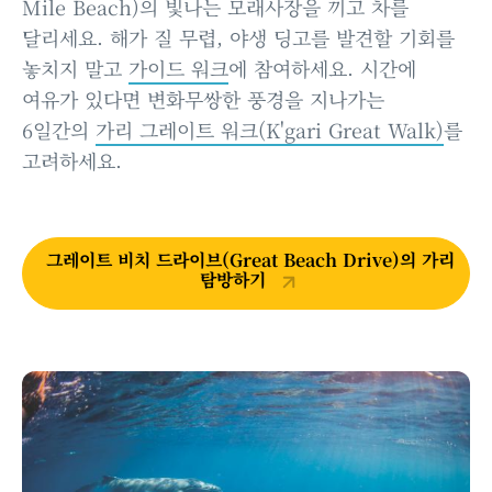
Mile Beach)의 빛나는 모래사장을 끼고 차를
달리세요. 해가 질 무렵, 야생 딩고를 발견할 기회를
놓치지 말고
가이드 워크
에 참여하세요. 시간에
여유가 있다면 변화무쌍한 풍경을 지나가는
6일간의
가리 그레이트 워크(K'gari Great Walk)
를
고려하세요.
그레이트 비치 드라이브(Great Beach Drive)의 가리
탐방하기