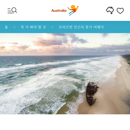
콘텐트로 건너뛰기
꼬리말 내비게이션으로 건너뛰기
홈
꼭 가 봐야 할 곳
브리즈번 인근의 휴가 여행지