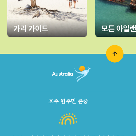
가리 가이드
모튼 아일랜
호주 원주민 존중