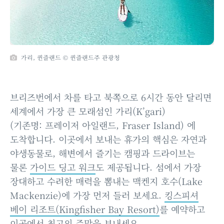
가리, 퀸즐랜드 © 퀸즐랜드주 관광청
브리즈번에서 차를 타고 북쪽으로 6시간 동안 달리면
세계에서 가장 큰 모래섬인 가리(K’gari)
(기존명: 프레이저 아일랜드, Fraser Island) 에
도착합니다. 이곳에서 보내는 휴가의 핵심은 자연과
야생동물로, 해변에서 즐기는 캠핑과 드라이브는
물론
가이드 딩고 워크
도 제공됩니다. 섬에서 가장
장대하고 수려한 매력을 뽐내는 맥켄지 호수(Lake
Mackenzie)에 가장 먼저 들러 보세요.
킹스피셔
베이 리조트(Kingfisher Bay Resort)
를 예약하고
이곳에서 최고의 주말을 보내세요.