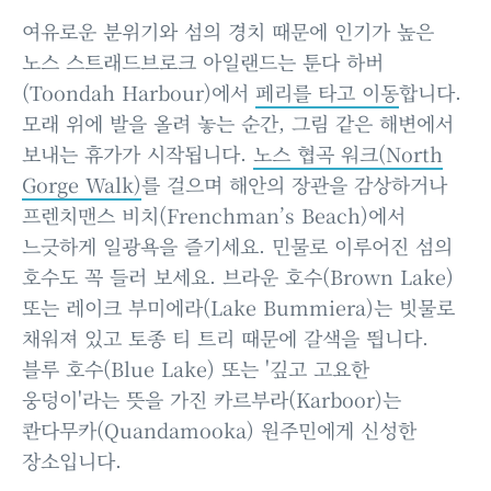
여유로운 분위기와 섬의 경치 때문에 인기가 높은
노스 스트래드브로크 아일랜드는 툰다 하버
(Toondah Harbour)에서
페리를 타고 이동
합니다.
모래 위에 발을 올려 놓는 순간, 그림 같은 해변에서
보내는 휴가가 시작됩니다.
노스 협곡 워크(North
Gorge Walk)
를 걸으며 해안의 장관을 감상하거나
프렌치맨스 비치(Frenchman’s Beach)에서
느긋하게 일광욕을 즐기세요. 민물로 이루어진 섬의
호수도 꼭 들러 보세요. 브라운 호수(Brown Lake)
또는 레이크 부미에라(Lake Bummiera)는 빗물로
채워져 있고 토종 티 트리 때문에 갈색을 띕니다.
블루 호수(Blue Lake) 또는 '깊고 고요한
웅덩이'라는 뜻을 가진 카르부라(Karboor)는
콴다무카(Quandamooka) 원주민에게 신성한
장소입니다.