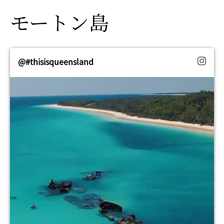
モートン島
@#thisisqueensland