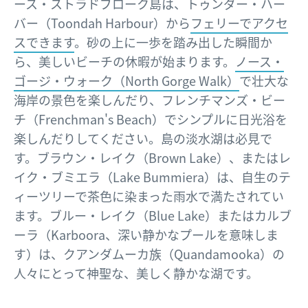
ース・ストラドブローク島は、トゥンダー・ハー
バー（Toondah Harbour）から
フェリーでアクセ
スできます
。砂の上に一歩を踏み出した瞬間か
ら、美しいビーチの休暇が始まります。
ノース・
ゴージ・ウォーク（North Gorge Walk）
で壮大な
海岸の景色を楽しんだり、フレンチマンズ・ビー
チ（Frenchman's Beach）でシンプルに日光浴を
楽しんだりしてください。島の淡水湖は必見で
す。ブラウン・レイク（Brown Lake）、またはレ
イク・ブミエラ（Lake Bummiera）は、自生のテ
ィーツリーで茶色に染まった雨水で満たされてい
ます。ブルー・レイク（Blue Lake）またはカルブ
ーラ（Karboora、深い静かなプールを意味しま
す）は、クアンダムーカ族（Quandamooka）の
人々にとって神聖な、美しく静かな湖です。