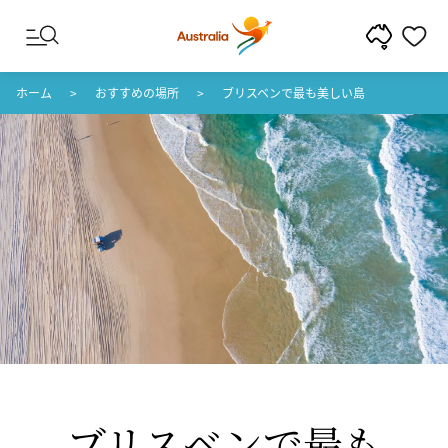
コンテンツへスキップ
フッターナビゲーションへスキップ
ホーム
おすすめの場所
ブリスベンで最も美しい島
ブリスベンで
​最も